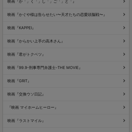
映画『か「」く「」し「」ご「」と「』
映画『かぐや様は告らせたい〜天才たちの恋愛頭脳戦〜』
映画『KAPPEI』
映画『からかい上手の高木さん』
映画『君がトクベツ』
映画『99.9-刑事専門弁護士-THE MOVIE』
映画『GRIT』
映画『交換ウソ日記』
『映画 マイホームヒーロー』
映画『ラストマイル』