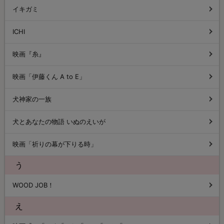
イキガミ
ICHI
映画『糸』
映画「伊藤くん A to E」
犬神家の一族
犬とあなたの物語 いぬのえいが
映画「祈りの幕が下りる時」
う
WOOD JOB！
え