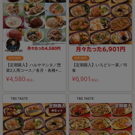
送料無料
送料無料
【定期購入】ハルヤマシタ／惣
【定期購入】いろどり一菜／15
菜2人用コース／各月・各種×2
食
袋 計8袋
¥4,580
¥6,901
（税込）
（税込）
TBS TASTE
TBS TASTE