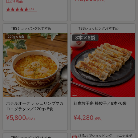
ほか1商品
(4)
TBSショッピングおすすめ
TBSショッピングおすすめ
ホテルオークラ シュリンプマカ
紅虎餃子房 棒餃子／8本×6袋
ロニグラタン／220g×8食
¥5,800
¥4,280
（税込）
（税込）
ひるおびショッピング キニナルチ
TBSショッピングおすすめ