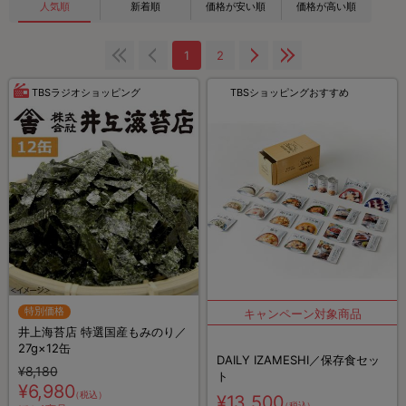
人気順
新着順
価格が安い順
価格が高い順
1
2
TBSラジオショッピング
TBSショッピングおすすめ
特別価格
井上海苔店 特選国産もみのり／
27g×12缶
DAILY IZAMESHI／保存食セッ
¥8,180
ト
¥6,980
（税込）
¥13,500
（税込）