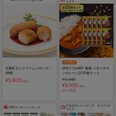
ョイス
特別価格
五島軒カニクリームコロッケ／
SPICY CURRY 魯珈 バターチキ
48個
ンカレー／計20食セット
¥5,800
¥13,960
（税込）
¥9,980
（税込）
ほか1商品
ひるおびショッピング キニナルチ
TBSラジオショッピング
ョイス