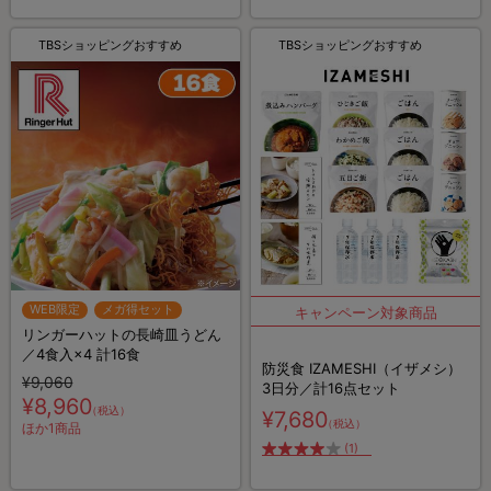
千重子さん監修
TBSショッピングおすすめ
TBSショッピングおすすめ
WEB限定
メガ得セット
リンガーハットの長崎皿うどん
／4食入×4 計16食
防災食 IZAMESHI（イザメシ）
¥9,060
3日分／計16点セット
¥8,960
（税込）
¥7,680
（税込）
ほか1商品
(1)