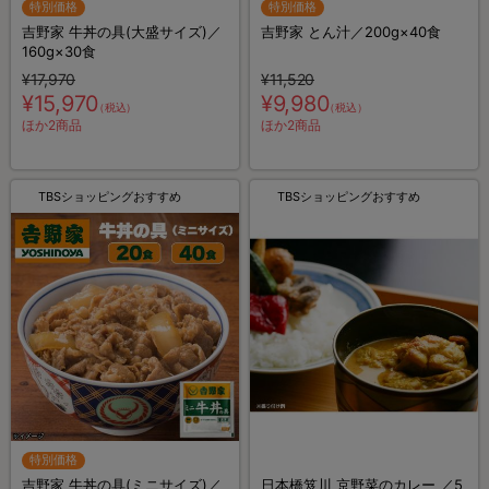
特別価格
特別価格
吉野家 牛丼の具(大盛サイズ)／
吉野家 とん汁／200g×40食
160g×30食
¥17,970
¥11,520
¥15,970
¥9,980
（税込）
（税込）
ほか2商品
ほか2商品
TBSショッピングおすすめ
TBSショッピングおすすめ
特別価格
吉野家 牛丼の具(ミニサイズ)／
日本橋笈川 京野菜のカレー ／5