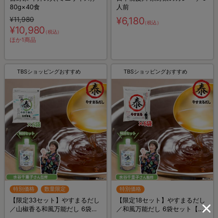
80g×40食
人前
¥11,980
¥6,180
（税込）
¥10,980
（税込）
ほか1商品
TBSショッピングおすすめ
TBSショッピングおすすめ
特別価格
数量限定
特別価格
【限定33セット】やすまるだし
【限定18セット】やすまるだし
／山椒香る和風万能だし 6袋セ
／和風万能だし 6袋セット【特
ット【特別セット】ふりかける
別セット】ふりかける山椒香る