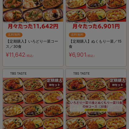
送料無料
送料無料
【定期購入】いろどり一菜コー
【定期購入】ぬくもり一菜／15
ス／30食
食
¥11,642
¥6,901
（税込）
（税込）
TBS TASTE
TBS TASTE