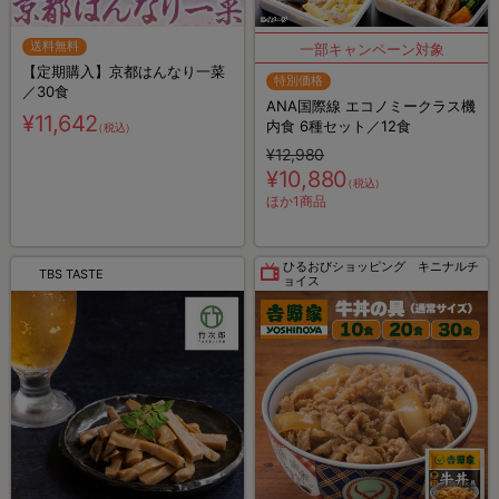
送料無料
【定期購入】京都はんなり一菜
特別価格
／30食
ANA国際線 エコノミークラス機
¥11,642
内食 6種セット／12食
（税込）
¥12,980
¥10,880
（税込）
ほか1商品
ひるおびショッピング キニナルチ
TBS TASTE
ョイス