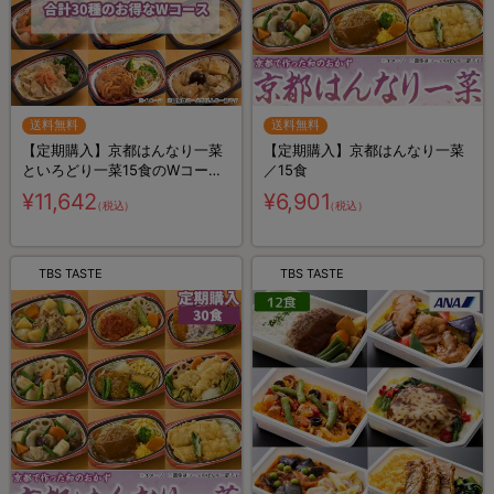
送料無料
送料無料
【定期購入】京都はんなり一菜
【定期購入】京都はんなり一菜
といろどり一菜15食のWコース
／15食
／計30食
¥11,642
¥6,901
（税込）
（税込）
TBS TASTE
TBS TASTE