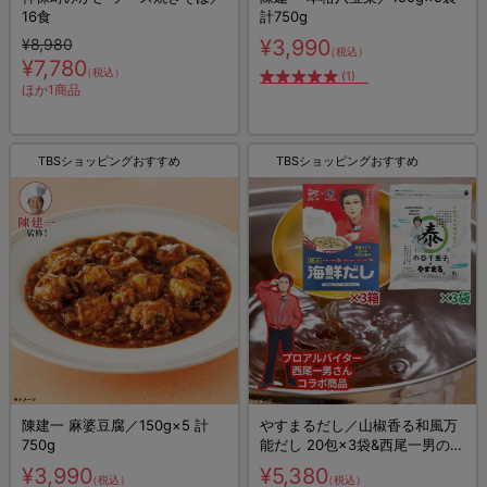
16食
計750g
¥8,980
¥3,990
（税込）
¥7,780
（税込）
(1)
ほか1商品
TBSショッピングおすすめ
TBSショッピングおすすめ
陳建一 麻婆豆腐／150g×5 計
やすまるだし／山椒香る和風万
750g
能だし 20包×3袋&西尾一男の海
鮮だし 10包×3箱 計90包
¥3,990
¥5,380
（税込）
（税込）