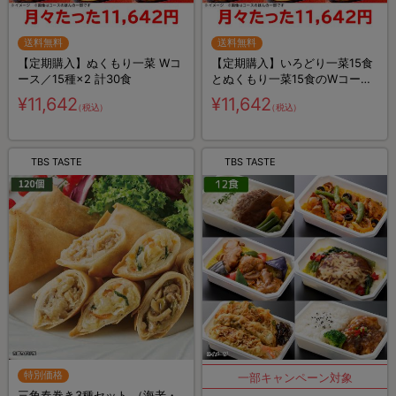
送料無料
送料無料
【定期購入】ぬくもり一菜 Wコ
【定期購入】いろどり一菜15食
ース／15種×2 計30食
とぬくもり一菜15食のWコース
／計30食
¥11,642
¥11,642
（税込）
（税込）
TBS TASTE
TBS TASTE
特別価格
三角春巻き3種セット （海老・