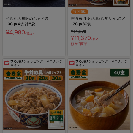
特別価格
竹次郎の無限めんま／各
吉野家 牛丼の具(通常サイズ)／
100g×4袋 計8袋
120g×30食
¥4,980
¥14,370
（税込）
¥11,370
（税込）
ほか2商品
ひるおびショッピング キニナルチ
ひるおびショッピング キニナルチ
ョイス
ョイス