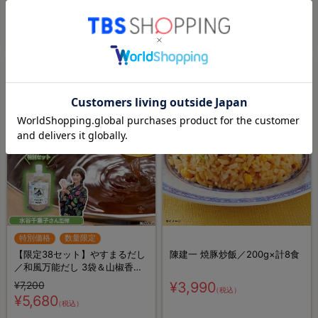
¥7,200
¥7,200
山椒香る和風万能だし 100g／
和風万能だし 100g／水谷千重
¥5,680
¥5,680
（税込）
（税込）
水谷千重子さん監修
子さん監修
TBSショッピングおすすめ
TBSショッピングおすすめ
特別価格
数量限定
【限定38セット】やすまるだし
陳建一 焼豚炒飯／200g×計8食
／和風万能だし 3袋＆山椒香る
和風万能だし 3袋 計6袋セット
¥7,200
¥3,990
（税込）
【特別セット】ふりかける山椒
¥5,680
（税込）
香る和風万能だし 100g／水谷