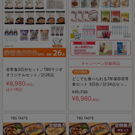
非常食3日分セット／TBSラジオ
特別価格
オリジナルセット／計26点
どこでも食べられる7年保存非常
¥8,980
食セット 3日分／計34点セット
（税込）
ほか1商品
【特典】粉末緑茶&口腔ケア用
¥15,730
ウェット綿棒
¥8,980
（税込）
TBS TASTE
TBS TASTE