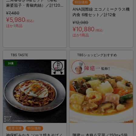
特別価格
麻婆茄子・青椒肉絲）／計120
ANA国際線 エコノミークラス機
個
¥7,480
内食 6種セット／計12食
¥5,980
（税込）
¥12,980
ほか1商品
¥10,880
（税込）
ほか1商品
TBS TASTE
TBSショッピングおすすめ
産直冷凍
特別価格
神保町みかさ ソース焼きそば／
陳建一 本格八宝菜／150g×5袋