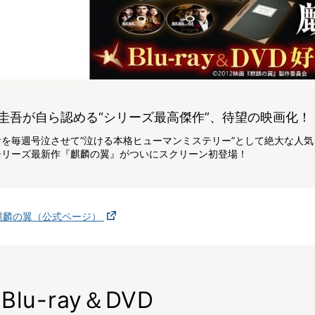
圭吾が自ら認める“シリーズ最高傑作”、待望の映画化！
者を毎週号泣させて“泣ける本格ヒューマンミステリー”として絶大な人気
シリーズ最新作『麒麟の翼』がついにスクリーン初登場！
麒麟の翼（公式ページ）
Blu-ray＆DVD