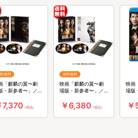
料無料
送料無料
画「麒麟の翼〜劇
映画「麒麟の翼〜劇
映画
版・新参者〜」／
場版・新参者〜」／
場版
lu-ray／豪華版（送
DVD／豪華版（送料
Blu
7,370
￥6,380
￥5
無料）
無料）
（税込）
（税込）