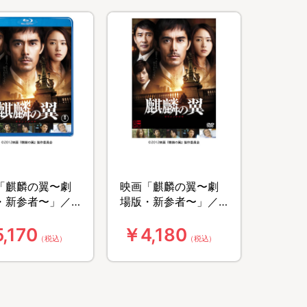
「麒麟の翼〜劇
映画「麒麟の翼〜劇
・新参者〜」／
場版・新参者〜」／
-ray／通常版
DVD／通常版
,170
￥4,180
（税込）
（税込）