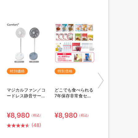
特別価格
特別価格
マジカルファン／コ
どこでも食べられる
ードレス静音サーキ
7年保存非常食セッ
ュレーター扇風機
ト 3日分／計34点セ
ット【特典】粉末緑
茶&口腔ケア用ウェ
¥8,980
¥8,980
（税込）
（税込）
ット綿棒
(48)