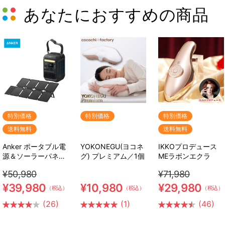
あなたにおすすめの商品
特別価格
特別価格
特別価格
送料無料
送料無料
Anker ポータブル電
YOKONEGU(ヨコネ
IKKOプロデュース
源＆ソーラーパネル
グ) プレミアム／1個
MEラボンエクラ
セット
¥50,980
¥71,980
¥39,980
¥10,980
¥29,980
（税込）
（税込）
（税込）
(26)
(1)
(46)