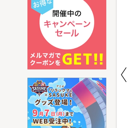
特別価格
特別価格
特別価格
期間限定
メディサナ ストレッ
SPICY CURRY 魯珈
ReFa SKIM
チエアマットNEO／
バターチキンカレー
SHAVER(リファスキ
ストレッチアイテム
／計20食セット
ムシェーバー) 特別
¥13,960
セット
¥15,800
¥9,980
¥4,990
（税込）
（税込）
（税込）
(2)