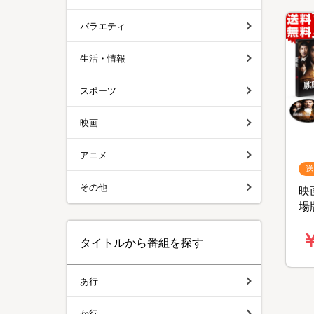
バラエティ
生活・情報
スポーツ
映画
アニメ
送
その他
映
場
B
￥
料
タイトルから番組を探す
あ行
か行