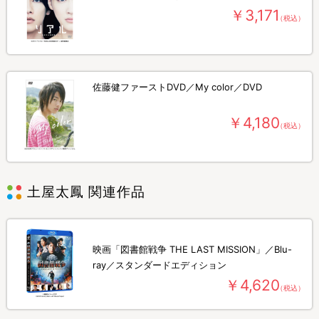
￥3,171
（税込）
佐藤健ファーストDVD／My color／DVD
￥4,180
（税込）
土屋太鳳 関連作品
映画「図書館戦争 THE LAST MISSION」／Blu-
ray／スタンダードエディション
￥4,620
（税込）