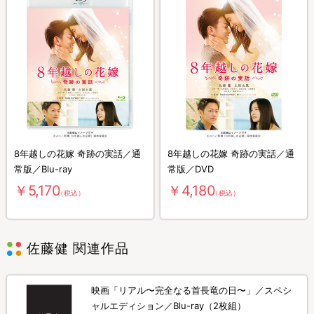
8年越しの花嫁 奇跡の実話／通
8年越しの花嫁 奇跡の実話／通
常版／Blu-ray
常版／DVD
￥5,170
￥4,180
（税込）
（税込）
佐藤健 関連作品
映画「リアル〜完全なる首長竜の日〜」／スペシ
ャルエディション／Blu-ray（2枚組）