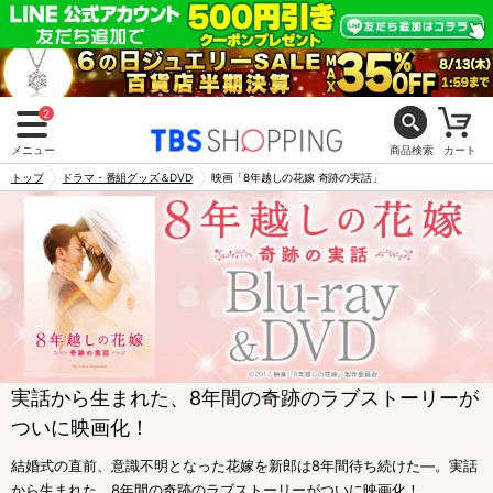
2
メニュー
商品検索
カート
トップ
ドラマ・番組グッズ＆DVD
映画「8年越しの花嫁 奇跡の実話」
実話から生まれた、8年間の奇跡のラブストーリーが
ついに映画化！
結婚式の直前、意識不明となった花嫁を新郎は8年間待ち続けた―。実話
から生まれた、8年間の奇跡のラブストーリーがついに映画化！