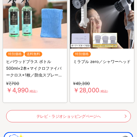
特別価格
送料無料
特別価格
ヒバウッドプラス ボトル
ミラブル zero／シャワーヘッド
500ml×2本+マイクロファイバ
ークロス×1枚／防虫スプレー／
防虫剤／害虫忌避剤
¥7,700
¥49,390
￥4,990
￥28,000
（税込）
（税込）
テレビ・ラジオショッピングページへ