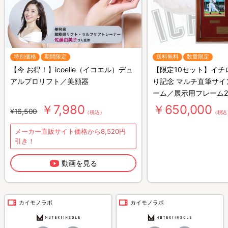
特別価格
期間限定
送料無料
数量限定
【今 お得！】icoelle（イコエル）デュ
【限定10セット】イチ
アルプロリフト／美顔器
り記念 マルチ直筆サイ
ーム／展示用フレーム
￥7,980
￥650,000
¥16,500
（税込）
（税込
メーカー直販サイト価格から8,520円
引き！
動画を見る
カイモノラボ
カイモノラボ