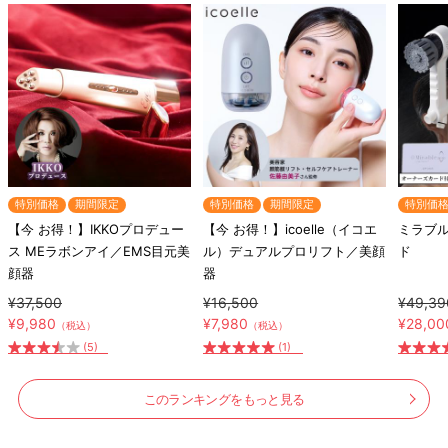
特別価格
期間限定
特別価格
期間限定
特別価
【今 お得！】IKKOプロデュー
【今 お得！】icoelle（イコエ
ミラブル
ス MEラボンアイ／EMS目元美
ル）デュアルプロリフト／美顔
ド
顔器
器
¥37,500
¥16,500
¥49,39
¥9,980
¥7,980
¥28,00
（税込）
（税込）
(5)
(1)
このランキングをもっと見る