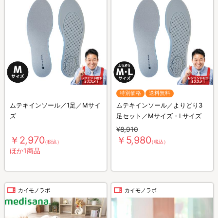
特別価格
送料無料
ムテキインソール／1足／Mサイ
ムテキインソール／よりどり3
ズ
足セット／Mサイズ・Lサイズ
¥8,910
￥2,970
￥5,980
（税込）
（税込）
ほか1商品
カイモノラボ
カイモノラボ