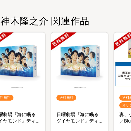
神木隆之介 関連作品
料無料
送料無料
送料
オリ
曜劇場『海に眠る
日曜劇場『海に眠る
妻、
イヤモンド』ディ
ダイヤモンド』ディ
／Blu
クターズカット版
レクターズカット版
オリ