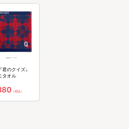
『君のクイズ』
ニタオル
880
（税込）