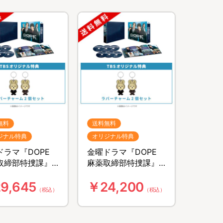
無料
送料無料
ジナル特典
オリジナル特典
ドラマ『DOPE
金曜ドラマ『DOPE
取締部特捜課』
麻薬取締部特捜課』
-ray BOX（TBS
／DVD-BOX（TBSオ
9,645
￥24,200
ジナル特典付
リジナル特典付き・
（税込）
（税込）
送料無料・4枚
送料無料・6枚組）