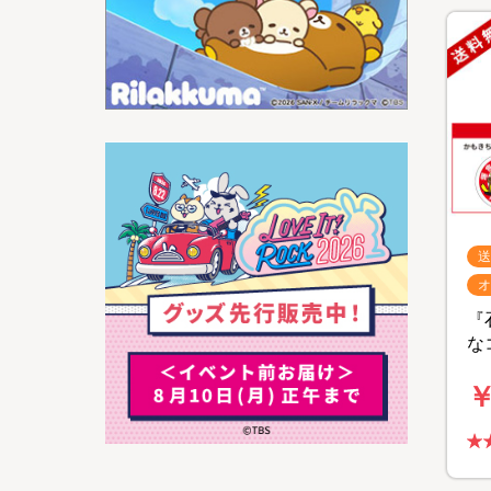
送
オ
『
な
―』
￥
B
特
料