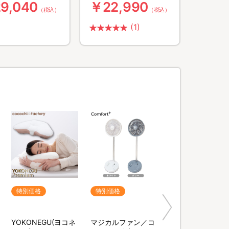
9,040
￥22,990
送料無料・4枚
送料無料・6枚組）
（税込）
（税込）
(1)
特別価格
特別価格
YOKONEGU(ヨコネ
マジカルファン／コ