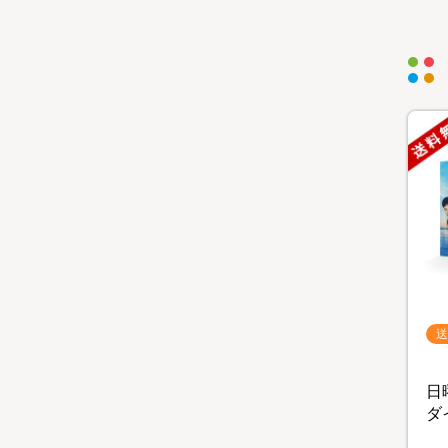
送
日
ダ
レ