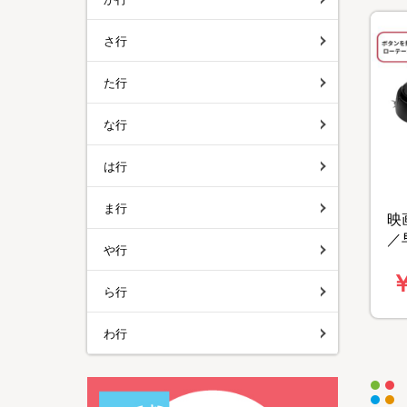
さ行
た行
な行
は行
ま行
映
／
や行
ホ
￥
ら行
わ行