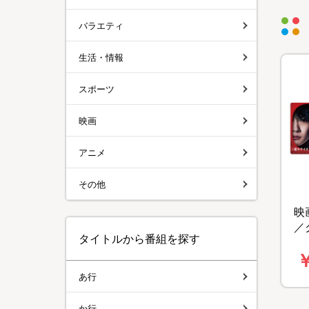
バラエティ
生活・情報
スポーツ
映画
アニメ
その他
映
／
タイトルから番組を探す
ト
あ行
か行