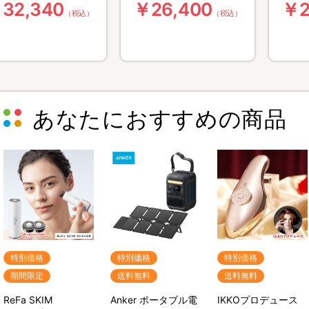
32,340
￥26,400
￥2
lu-ray BOX（送料
／DVD-BOX（送料無
き・
（税込）
（税込）
料・4枚組）
料・6枚組）
組）
あなたにおすすめの商品
特別価格
特別価格
特別価格
期間限定
送料無料
送料無料
ReFa SKIM
Anker ポータブル電
IKKOプロデュース