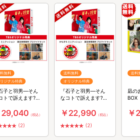
料無料
送料無料
送料
リジナル特典
オリジナル特典
石子と羽男―そん
『石子と羽男―そん
凪のお
コトで訴えます?
なコトで訴えます?
BO
／Blu-ray
―』／DVD-
組）
29,040
￥22,990
￥2
OX（TBSオリジナル
BOX（TBSオリジナル
（税込）
（税込）
典付き・送料無
特典付き・送料無
・4枚組）
(2)
料・7枚組）
(2)