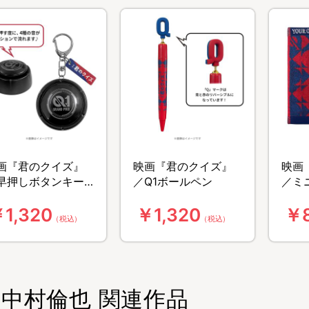
画『君のクイズ』
映画『君のクイズ』
映画
早押しボタンキー
／Q1ボールペン
／ミ
ルダー
1,320
￥1,320
￥
（税込）
（税込）
中村倫也 関連作品