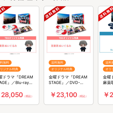
料無料
送料無料
送料
リジナル特典
オリジナル特典
オリ
曜ドラマ『DREAM
金曜ドラマ『DREAM
金曜
AGE』／Blu-ray
STAGE』／DVD-
麻薬
OX（TBSオリジナル
BOX（TBSオリジナル
／Blu
28,050
￥23,100
￥2
典付き・送料無
特典付き・送料無
オリ
（税込）
（税込）
・3枚組）
料・6枚組）
き・
組）