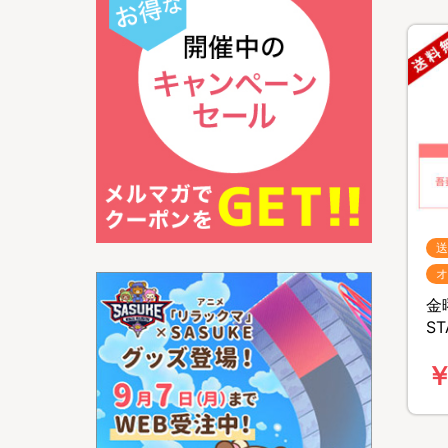
送
オ
金
ST
B
￥
特
料