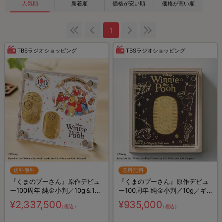
人気順
新着順
価格が安い順
価格が高い順
1
TBSラジオショッピング
TBSラジオショッピング
送料無料
送料無料
『くまのプーさん』原作デビュ
『くまのプーさん』原作デビュ
ー100周年 純金小判／10g＆15g
ー100周年 純金小判／10g／ギ
セット／ギャランティカード・
ャランティカード付き
¥2,337,500
¥935,000
（税込）
（税込）
ディスプレイケース付き