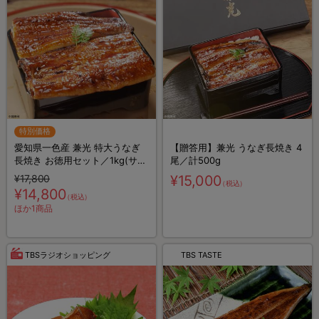
特別価格
愛知県一色産 兼光 特大うなぎ
【贈答用】兼光 うなぎ長焼き 4
長焼き お徳用セット／1kg(サイ
尾／計500g
ズ無選別4～6尾)
¥17,800
¥15,000
（税込）
¥14,800
（税込）
ほか1商品
TBSラジオショッピング
TBS TASTE