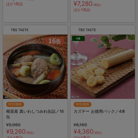
¥7,280
ほか1商品
（税込）
ほか1商品
TBS TASTE
TBS TASTE
特別価格
特別価格
根室産 真いわしつみれ缶詰／16
カズチー お徳用パック／4本
缶
¥9,960
¥6,160
¥9,260
¥4,360
（税込）
（税込）
ほか1商品
ほか1商品