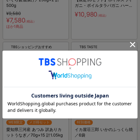
500g
ガニ・ボイルタラバガニ ハーフ
むき身合盛り／1kg
¥9,580
¥10,980
（税込）
¥7,580
（税込）
ほか1商品
TBSショッピングおすすめ
TBS TASTE
WEB限定
メガ得セット
特別価格
愛知県三河産 あつみ 訳ありカ
イカ屋荘三郎 いかのふっくら焼
ットうなぎ／70g×15 計1.05kg
／6袋