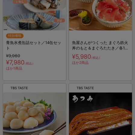
特別価格
青魚水煮缶詰セット／14缶セッ
魚屋さんがつくった まぐろ鉄火
ト
丼のもと＆まぐろたたき／各10
食×2 計20食
¥9,960
¥5,980
（税込）
¥7,980
ほか2商品
（税込）
ほか1商品
TBS TASTE
TBS TASTE