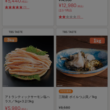
¥5,440
（税込）
¥12,980
（税込）
(1)
ほか1商品
(1)
TBS TASTE
TBS TASTE
特別価格
アトランティックサーモン塩ハ
三陸産 ボイルつぶ貝／1kg
ラス／1kg×3 計3kg
¥5,980
¥8,580
（税込）