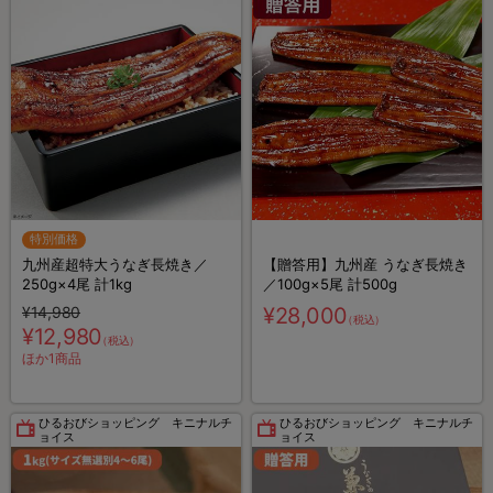
特別価格
九州産超特大うなぎ長焼き／
【贈答用】九州産 うなぎ長焼き
250g×4尾 計1kg
／100g×5尾 計500g
¥14,980
¥28,000
（税込）
¥12,980
（税込）
ほか1商品
ひるおびショッピング キニナルチ
ひるおびショッピング キニナルチ
ョイス
ョイス