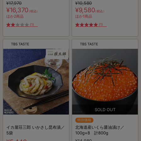
¥17,970
¥10,580
¥16,370
¥9,580
（税込）
（税込）
ほか2商品
ほか1商品
(1)
(1)
TBS TASTE
TBS TASTE
特別価格
イカ屋荘三郎 いかさし昆布漬／
北海道産いくら醤油漬け／
5袋
100g×8 計800g
¥14,980