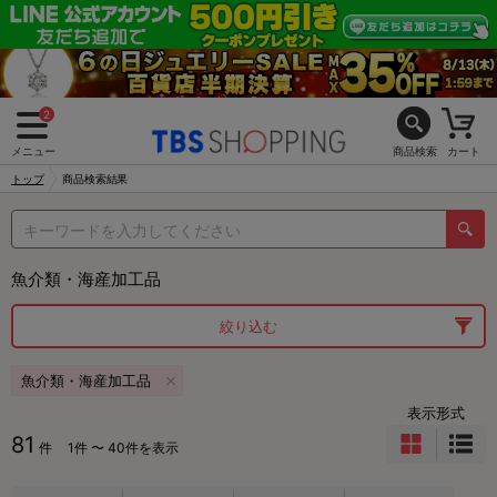
2
メニュー
商品検索
カート
トップ
商品検索結果
魚介類・海産加工品
絞り込む
魚介類・海産加工品
表示形式
81
件
1件 〜 40件を表示