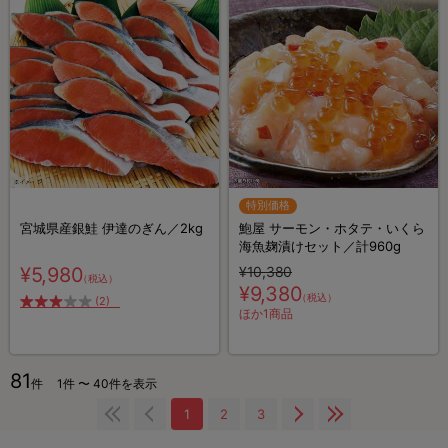
特別価格
宮城県産銀鮭 伊達のぎん／2kg
鮑屋 サーモン・ホタテ・いくら
海魚麹漬けセット／計960g
¥5,980
¥10,380
（税込）
¥9,380
（税込）
(2)
ほか1商品
81
件
1件 〜 40件を表示
1
2
3