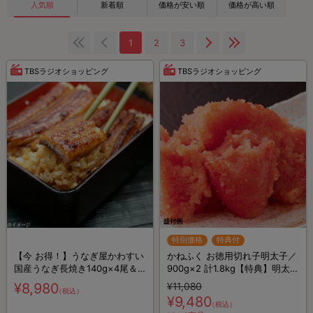
人気順
新着順
価格が安い順
価格が高い順
1
2
3
TBSラジオショッピング
TBSラジオショッピング
特別価格
特典付
【今 お得！】うなぎ屋かわすい
かねふく お徳用切れ子明太子／
国産うなぎ長焼き140g×4尾＆
900g×2 計1.8kg【特典】明太辛
お吸い物の素×4
子高菜100g×2 計200g
¥8,980
¥11,080
（税込）
¥9,480
（税込）