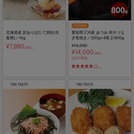
特別価格
北海道産 訳ありほたて貝柱(生
愛知県三河産 あつみ 特大うな
食用)／1kg
ぎ長焼き／200g×4尾 計800g
¥7,980
¥14,960
（税込）
¥14,000
（税込）
ほか1商品
(1)
TBS TASTE
TBS TASTE