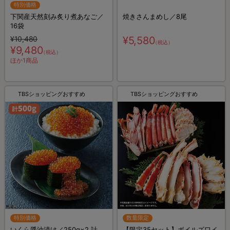
特別価格
下関産天然刻み炙り煮あなご／
焼きさんまめし／8尾
16袋
¥10,480
¥5,580
（税込）
¥9,480
（税込）
ほか1商品
TBSショッピングおすすめ
TBSショッピングおすすめ
特別価格
数量限定
いくら醤油漬け／250g×2 計
【限定35セット】ボイルズワイ