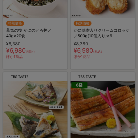
特別価格
特別価格
蒸気の技 かにのとろ丼／
かに味噌入りクリームコロッケ
40g×20食
／500g(10個入り)×6
¥8,380
¥8,380
¥6,980
¥6,980
（税込）
（税込）
ほか1商品
ほか1商品
TBS TASTE
TBS TASTE