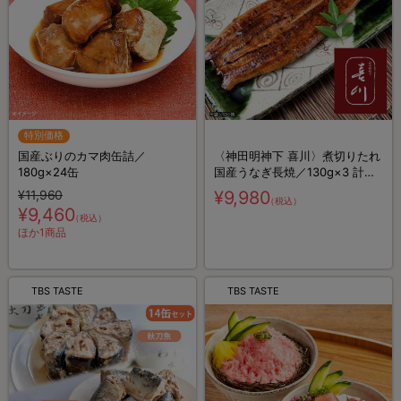
特別価格
国産ぶりのカマ肉缶詰／
〈神田明神下 喜川〉煮切りたれ
180g×24缶
国産うなぎ長焼／130g×3 計
390g
¥11,960
¥9,980
（税込）
¥9,460
（税込）
ほか1商品
TBS TASTE
TBS TASTE