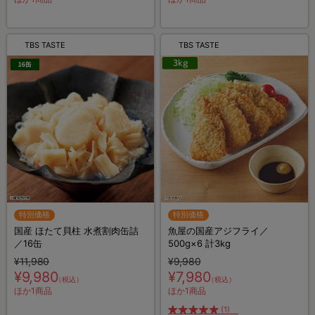
TBS TASTE
TBS TASTE
特別価格
特別価格
国産 ほたて貝柱 水煮割肉缶詰
魚屋の国産アジフライ／
／16缶
500g×6 計3kg
¥11,980
¥9,980
¥9,980
¥7,980
（税込）
（税込）
ほか1商品
ほか1商品
(1)