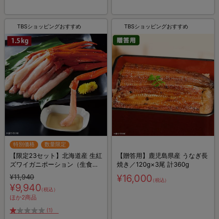
TBSショッピングおすすめ
TBSショッピングおすすめ
特別価格
数量限定
【限定23セット】北海道産 生紅
【贈答用】鹿児島県産 うなぎ長
ズワイガニポーション（生食
焼き／120g×3尾 計360g
可）／500g×3 計1.5kg (42～
¥11,940
¥16,000
（税込）
60本)
¥9,940
（税込）
ほか2商品
(1)