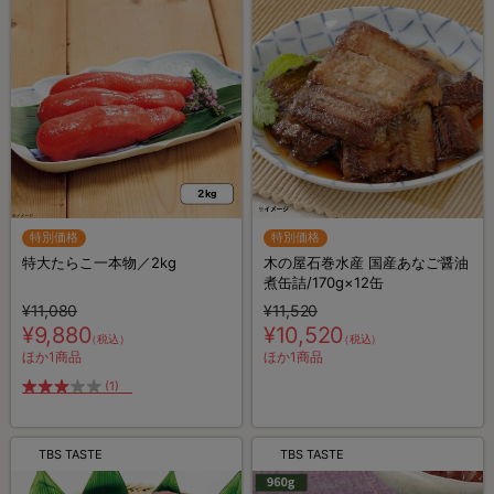
特別価格
特別価格
特大たらこ一本物／2kg
木の屋石巻水産 国産あなご醤油
煮缶詰/170g×12缶
¥11,080
¥11,520
¥9,880
¥10,520
（税込）
（税込）
ほか1商品
ほか1商品
(1)
TBS TASTE
TBS TASTE