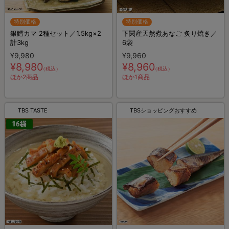
特別価格
特別価格
銀鱈カマ 2種セット／1.5kg×2
下関産天然煮あなご 炙り焼き／
計3kg
6袋
¥9,980
¥9,960
¥8,980
¥8,960
（税込）
（税込）
ほか2商品
ほか1商品
TBS TASTE
TBSショッピングおすすめ