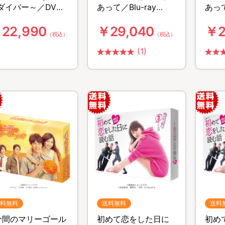
ダイバー～／DVD-
あって／Blu-ray
あって
OX（TBSオリジナル
BOX（TBSオリジナル
BOX
22,990
￥29,040
￥2
典付き・送料無
特典付き・5枚組・送
特典
（税込）
（税込）
・6枚組）
料無料）
料無
(1)
料無料
送料無料
送料
分間のマリーゴール
初めて恋をした日に
初め