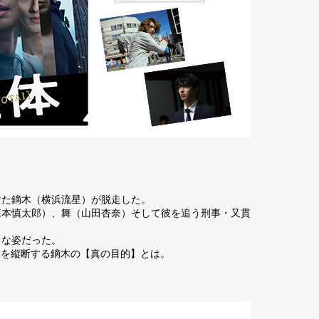
けた鏑木（横浜流星）が脱走した。
森本慎太郎）、舞（山田杏奈）そして彼を追う刑事・又貫
うな姿だった。
本を縦断する鏑木の【真の目的】とは。
。