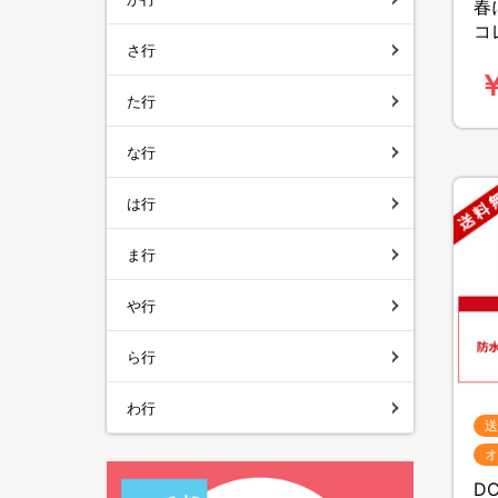
春
コ
さ行
ィ
￥
た行
な行
は行
ま行
や行
ら行
わ行
送
オ
D