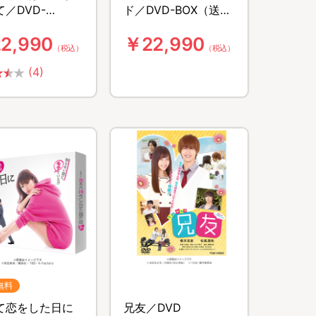
／DVD-
ド／DVD-BOX（送料
（TBSオリジナル
無料・6枚組）
2,990
￥22,990
付き・6枚組・送
（税込）
（税込）
料）
(4)
無料
て恋をした日に
兄友／DVD