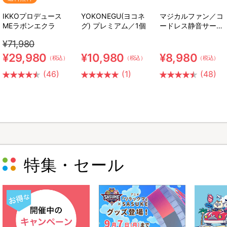
IKKOプロデュース
YOKONEGU(ヨコネ
マジカルファン／コ
MEラボンエクラ
グ) プレミアム／1個
ードレス静音サーキ
ュレーター扇風機
¥71,980
¥29,980
¥10,980
¥8,980
（税込）
（税込）
（税込）
(46)
(1)
(48)
特集・セール