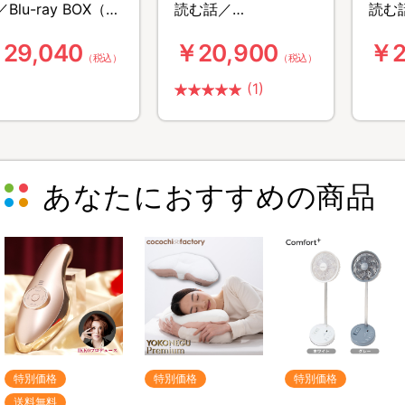
Blu-ray BOX（送
読む話／
読む話
無料・4枚組）
DVD−BOX（送料無
BO
29,040
￥20,900
￥2
料・6枚組）
組）
（税込）
（税込）
(1)
あなたにおすすめの商品
特別価格
特別価格
特別価格
送料無料