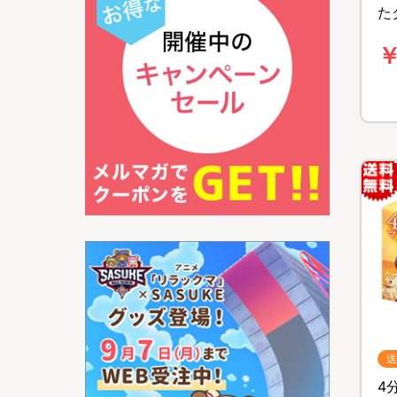
た
B
￥
特
料
送
4