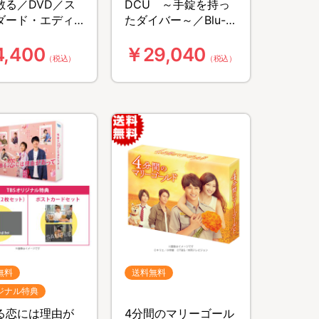
散る／DVD／ス
DCU ～手錠を持っ
ダード・エディ
たダイバー～／Blu-
ン
ray BOX（TBSオリジ
,400
￥29,040
ナル特典付き・送料
（税込）
（税込）
無料・4枚組）
無料
送料無料
ジナル特典
る恋には理由が
4分間のマリーゴール