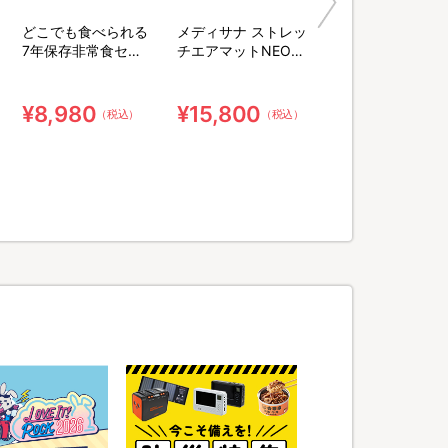
どこでも食べられる
メディサナ ストレッ
7年保存非常食セッ
チエアマットNEO／
ト 3日分／計34点セ
ストレッチアイテム
ット【特典】粉末緑
茶&口腔ケア用ウェ
¥8,980
¥15,800
（税込）
（税込）
ット綿棒