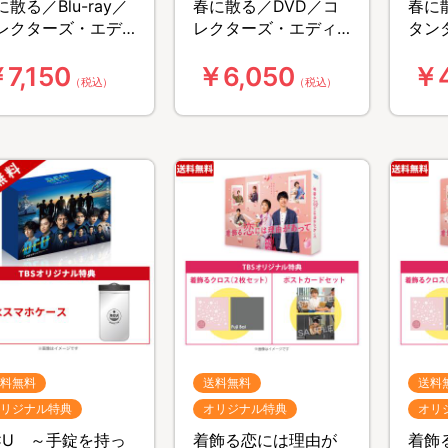
に散る／Blu-ray／
春に散る／DVD／コ
春に
レクターズ・エデ
レクターズ・エディ
タン
ション（2枚組）
ション（2枚組）
ショ
7,150
￥6,050
￥4
（税込）
（税込）
料無料
送料無料
送料
リジナル特典
オリジナル特典
オリ
CU ～手錠を持っ
着飾る恋には理由が
着飾