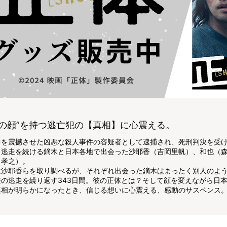
つの顔”を持つ逃亡犯の【真相】に心震える。
中を震撼させた凶悪な殺人事件の容疑者として逮捕され、死刑判決を受
し逃走を続ける鏑木と日本各地で出会った沙耶香（吉岡里帆）、和也（
田孝之）。
は沙耶香らを取り調べるが、それぞれ出会った鏑木はまったく別人のよ
髪の逃走を繰り返す343日間。彼の正体とは？そして顔を変えながら日
真相が明らかになったとき、信じる想いに心震える、感動のサスペンス