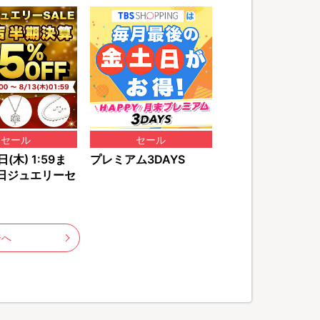
セール
セール
(木) 1:59ま
プレミアム3DAYS
日ジュエリーセ
ジへ