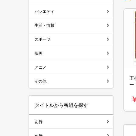
バラエティ
生活・情報
スポーツ
映画
アニメ
王
その他
ー
￥
タイトルから番組を探す
あ行
か行