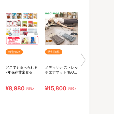
特別価格
特別価格
どこでも食べられる
メディサナ ストレッ
7年保存非常食セッ
チエアマットNEO／
ト 3日分／計34点セ
ストレッチアイテム
ット【特典】粉末緑
茶&口腔ケア用ウェ
¥8,980
¥15,800
（税込）
（税込）
ット綿棒