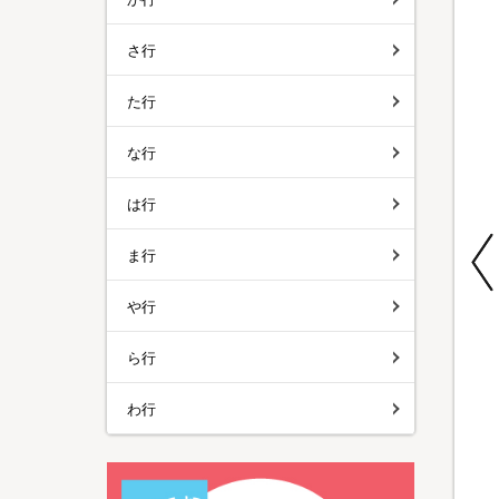
さ行
た行
な行
は行
特別価格
特別価格
特別価格
ま行
送料無料
メディサナ ストレッ
SPICY CURRY 魯珈
Anker ポータブル電
や行
チエアマットNEO／
バターチキンカレー
源＆ソーラーパネル
ストレッチアイテム
／計20食セット
セット
¥13,960
¥50,980
ら行
¥15,800
¥9,980
¥39,980
（税込）
（税込）
（税込）
わ行
(26)