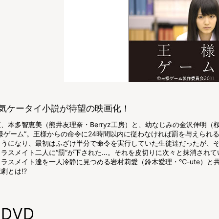
気ケータイ小説が待望の映画化！
、本多智恵美（熊井友理奈・Berryz工房）と、幼なじみの金沢伸明（
様ゲーム”。王様からの命令に24時間以内に従わなければ罰を与えられ
ようになり、最初はふざけ半分で命令を実行していた生徒達だったが、
クラスメイト二人に“罰”が下された…。それを皮切りに次々と抹消され
ラスメイト達を一人冷静に見つめる岩村莉愛（鈴木愛理・℃-ute）と
劇とは!?
DVD