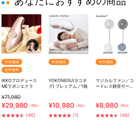
あなたにおすすめの商品
特別価格
特別価格
特別価格
送料無料
IKKOプロデュース
YOKONEGU(ヨコネ
マジカルファン／コ
MEラボンエクラ
グ) プレミアム／1個
ードレス静音サーキ
ュレーター扇風機
¥71,980
¥29,980
¥10,980
¥8,980
（税込）
（税込）
（税込）
(46)
(1)
(48)