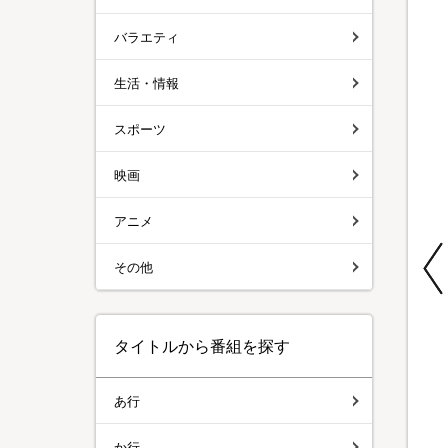
バラエティ
生活・情報
スポーツ
映画
アニメ
特別価格
特別価格
特別価格
期間限定
その他
メディサナ ストレッ
SPICY CURRY 魯珈
NIPLUX QNose(キ
チエアマットNEO／
バターチキンカレー
ュノーズ)
ストレッチアイテム
／計20食セット
タイトルから番組を探す
¥13,960
¥15,800
¥9,980
¥8,800
（税込）
（税込）
（税込）
あ行
か行