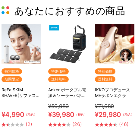
あなたにおすすめの商品
特別価格
特別価格
特別価格
期間限定
送料無料
送料無料
ReFa SKIM
Anker ポータブル電
IKKOプロデュース
SHAVER(リファスキ
源＆ソーラーパネル
MEラボンエクラ
ムシェーバー) 特別
セット
¥50,980
¥71,980
セット
¥4,990
¥39,980
¥29,980
（税込）
（税込）
（税込）
(2)
(26)
(46)