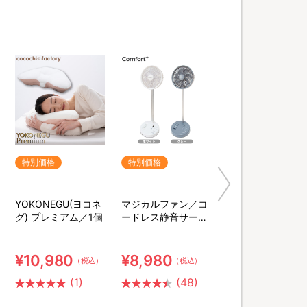
特別価格
特別価格
YOKONEGU(ヨコネ
マジカルファン／コ
グ) プレミアム／1個
ードレス静音サーキ
ュレーター扇風機
¥10,980
¥8,980
（税込）
（税込）
(1)
(48)