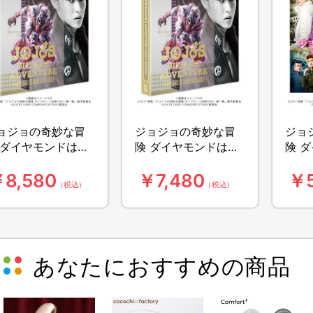
ョジョの奇妙な冒
ジョジョの奇妙な冒
ジョ
 ダイヤモンドは砕
険 ダイヤモンドは砕
険 
ない 第一章／Blu-
けない 第一章／DVD
けない
8,580
￥7,480
￥5
ay コレクターズ・エ
コレクターズ・エデ
ray
（税込）
（税込）
ィション（3枚組）
ィション（3枚組）
ディ
あなたにおすすめの商品