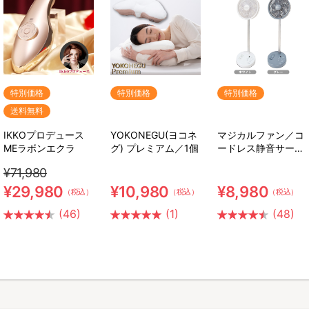
特別価格
特別価格
特別価格
送料無料
IKKOプロデュース
YOKONEGU(ヨコネ
マジカルファン／コ
MEラボンエクラ
グ) プレミアム／1個
ードレス静音サーキ
ュレーター扇風機
¥71,980
¥29,980
¥10,980
¥8,980
（税込）
（税込）
（税込）
(46)
(1)
(48)