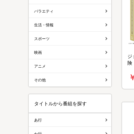
バラエティ
生活・情報
スポーツ
映画
ジ
険
アニメ
け
￥
r
その他
デ
タイトルから番組を探す
あ行
か行