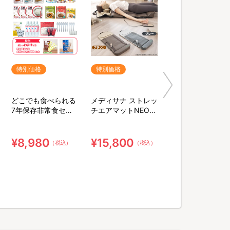
特別価格
特別価格
どこでも食べられる
メディサナ ストレッ
7年保存非常食セッ
チエアマットNEO／
ト 3日分／計34点セ
ストレッチアイテム
ット【特典】粉末緑
茶&口腔ケア用ウェ
¥8,980
¥15,800
（税込）
（税込）
ット綿棒