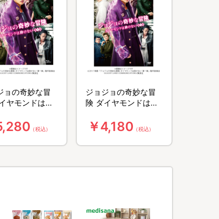
ジョの奇妙な冒
ジョジョの奇妙な冒
ダイヤモンドは砕
険 ダイヤモンドは砕
 第一章／Blu-
けない 第一章／DVD
,280
￥4,180
 スタンダード・エ
スタンダード・エデ
（税込）
（税込）
ション
ィション