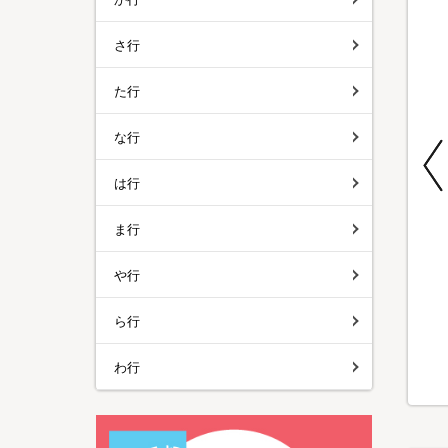
さ行
た行
特別価格
特別価格
特別価格
な行
送料無料
は行
メディサナ ストレッ
SPICY CURRY 魯珈
Anker ポータブル電
チエアマットNEO／
バターチキンカレー
源＆ソーラーパネル
ま行
ストレッチアイテム
／計20食セット
セット
¥13,960
¥50,980
¥15,800
¥9,980
¥39,980
や行
（税込）
（税込）
（税込）
(26)
ら行
わ行