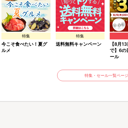
特集
特集
今こそ食べたい！夏グ
送料無料キャンペーン
【8月13日
ルメ
で】6の
ール
特集・セール一覧ペー