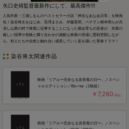
矢口史靖監督最新作にして、最高傑作!!!
人気作家­・三浦しをんのベストセラー小説「神去なあなあ日常」を映画
化！染谷将太をはじめ、長澤まさみ、伊藤英明、ベテ­ラン柄本明らが共
演し山奥の村で林業に従事することになった都会育ちの若者が、先輩の
厳しい指導や­危険と隣り合わせの過酷な林業の現場に悪戦苦闘しなが
ら、村人たちや自然と触れ合い成­長していく姿を描いた青春ドラマ！
染谷将太関連作品
映画「リアル〜完全なる首長竜の日〜」／スペシ
ャルエディション／Blu-ray（2枚組）
￥7,260
（税込）
映画「リアル〜完全なる首長竜の日〜」／スペシ