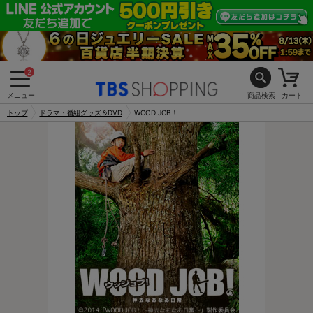
2
メニュー
商品検索
カート
トップ
ドラマ・番組グッズ＆DVD
WOOD JOB！