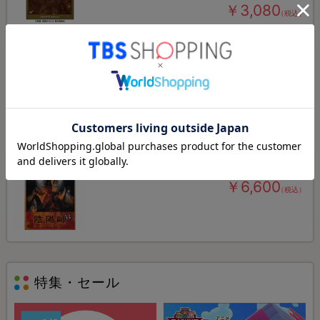
￥3,080
（税込）
(1)
もっと見る
伊藤英明関連作品
陰陽師／DVD
￥6,600
（税込）
特集・セール