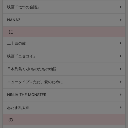
映画「七つの会議」
NANA2
に
二十四の瞳
映画「ニセコイ」
日本列島 いきものたちの物語
ニュータイプ～ただ、愛のために
NINJA THE MONSTER
忍たま乱太郎
の