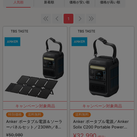
人気順
新着順
価格が安い順
価格が高い順
1
TBS TASTE
TBS TASTE
特別価格
送料無料
送料無料
Anker ポータブル電源＆ソーラ
Anker ポータブル電源／Anker
ーパネルセット／230Wh／8ポ
Solix C200 Portable Power
ート／防災グッズ／災害対策
Station／230Wh／8ポート／防
¥50,980
¥32,990
（税込）