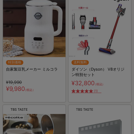
特別価格
送料無料
自家製豆乳メーカー ミルコラ
ダイソン（Dyson） V8オリジ
ン特別セット
¥19,990
¥32,800
（税込）
¥9,980
（税込）
(1)
TBS TASTE
TBS TASTE