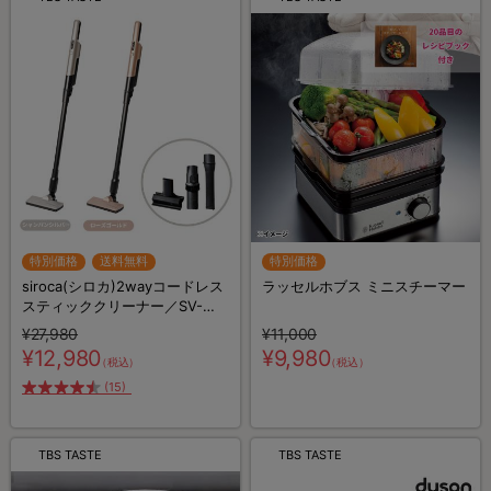
特別価格
送料無料
特別価格
siroca(シロカ)2wayコードレス
ラッセルホブス ミニスチーマー
スティッククリーナー／SV-
S281
¥27,980
¥11,000
¥12,980
¥9,980
（税込）
（税込）
(15)
TBS TASTE
TBS TASTE