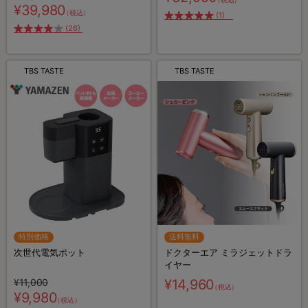
災グッズ／災害対策
¥39,980
（税込）
(1)
(26)
TBS TASTE
TBS TASTE
特別価格
送料無料
次世代電気ポット
ドクターエア ミラジェットドラ
イヤー
¥11,000
¥14,960
（税込）
¥9,980
（税込）