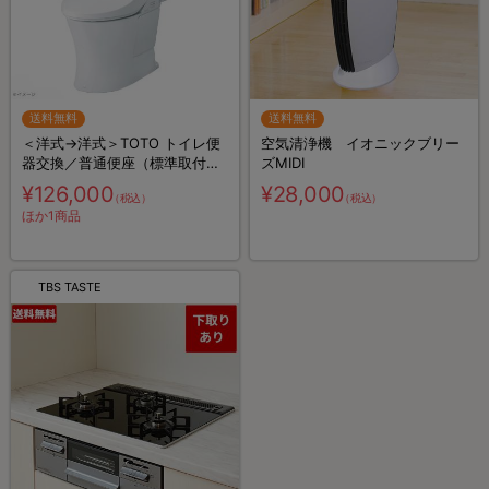
送料無料
送料無料
＜洋式→洋式＞TOTO トイレ便
空気清浄機 イオニックブリー
器交換／普通便座（標準取付費
ズMIDI
込）
¥126,000
¥28,000
（税込）
（税込）
ほか1商品
TBS TASTE