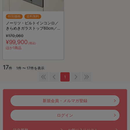
特別価格
送料無料
ノーリツ・ビルトインコンロ／
きらめきガラストップ60cm／
下取りあり／標準取付工事費・
¥170,060
処分費込み
¥99,900
（税込）
ほか1商品
17
件
1件 〜 17件を表示
1
新規会員・メルマガ登録
ログイン