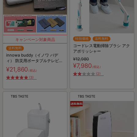
特別価格
送料無料
コードレス電動掃除ブラシ アク
送料無料
アポリッシャー
innowa buddy（イノワ バデ
¥12,980
ィ） 防災用ポータブルテレビ・
¥7,980
ラジオ & innowa（イノワ ） 防
（税込）
¥21,860
（税込）
水ポータブルソーラーパネルセ
(2)
ット／アウトドア／防災用品
(3)
TBS TASTE
TBS TASTE