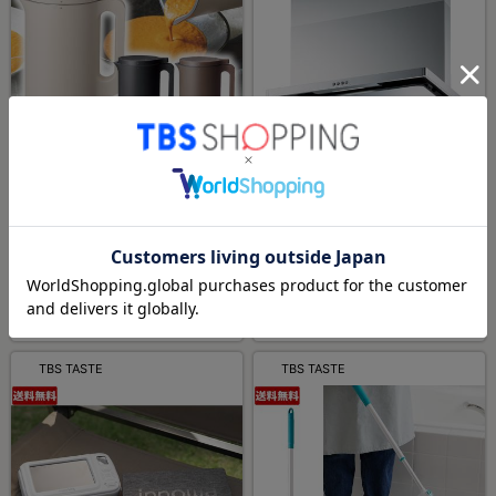
特別価格
送料無料
récolte（レコルト） 自動調理
掃除がラクになる！スリム型レ
ポット特別セット
ンジフード／60cm（標準工事
費込・処分費込）
¥13,200
¥138,820
（税込）
¥89,900
（税込）
ほか2商品
TBS TASTE
TBS TASTE