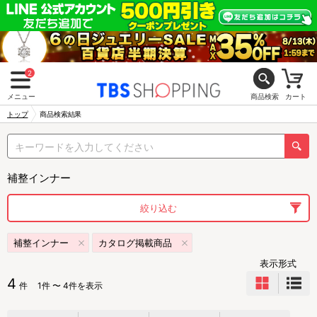
2
メニュー
商品検索
カート
トップ
商品検索結果
補整インナー
絞り込む
補整インナー
カタログ掲載商品
表示形式
4
件
1件 〜 4件を表示