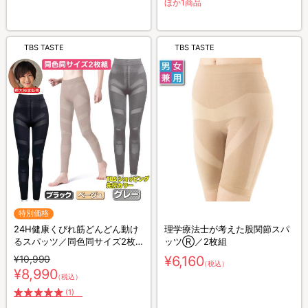
ほか1商品
TBS TASTE
TBS TASTE
特別価格
24H健康くびれ筋どんどん動け
理学療法士が考えた股関節スパ
るスパッツ／同色同サイズ2枚
ッツⓇ／2枚組
組／樫木裕実監修／補整スパッ
¥10,990
¥6,160
（税込）
ツ
¥8,990
（税込）
(1)