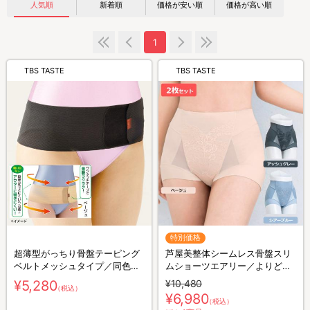
人気順
新着順
価格が安い順
価格が高い順
1
TBS TASTE
TBS TASTE
特別価格
超薄型がっちり骨盤テーピング
芦屋美整体シームレス骨盤スリ
ベルトメッシュタイプ／同色同
ムショーツエアリー／よりどり
サイズ2枚組
2枚セット
¥5,280
¥10,480
（税込）
¥6,980
（税込）