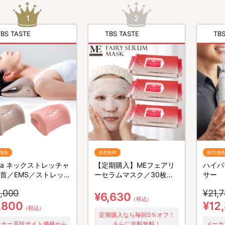
TBS TASTE
TBS TASTE
TBS
価格
送料無料
特別価格
rala ネックストレッチャ
【定期購入】MEフェアリ
ハイパ
首／EMS／ストレッ
ーセラムマスク／30枚入
サー
り×3個／フェイスパック
,000
¥21,
¥6,630
（税込）
,800
¥12
（税込）
定期購入なら毎回5％オフ！
ーカー直販サイト価格から
さらに送料無料！
メーカ