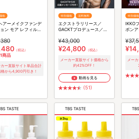
価格
特別価格
送料無料
特別価格
 ヘアーメイクファンデ
エクストラリリース／
IKK
ョン モア レフィル付
GACKTプロデュース／ス
ボンア
ット
トレッチサポート器具／回
,380
¥43,000
¥37,
転ローラー
,480
¥24,800
¥14
（税込）
（税込）
1商品
メーカー直販サイト価格から
メーカ
約42%OFF！
ーカー直販サイト単品合計
価格から4,900円引き！
動画を見る
(51)
TBS TASTE
TBS TASTE
TBS