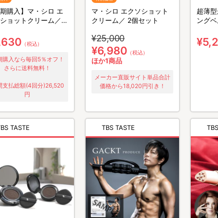
期購入】マ・シロ エ
マ・シロ エクソショット
超薄型
ショットクリーム／2
クリーム／ 2個セット
ングベ
ット
／同色
¥25,000
,630
¥5,
（税込）
¥6,980
（税込）
期購入なら毎回5％オフ！
ほか1商品
さらに送料無料！
メーカー直販サイト単品合計
支払総額(4回分)26,520
価格から18,020円引き！
円
TBS TASTE
TBS TASTE
TBS