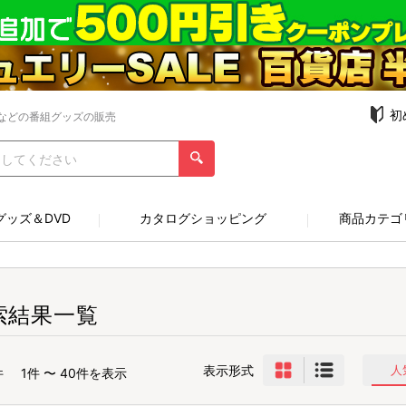
初
などの番組グッズの販売
グッズ＆DVD
カタログショッピング
商品カテゴ
索結果一覧
表示形式
人
件
1件 〜 40件を表示