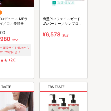
Oプロデュース MEラ
爽壁Plusフェイスガード
イ／目元美顔器
UVパーカー／サンブロッ
クラボ／UVカット率
500
99.9%／紫外線対策／接触
¥6,578
（税込）
冷感
,980
（税込）
ー直販サイト価格から
22,520円引き！
(20)
 TASTE
TBS TASTE