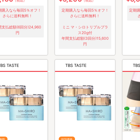
（税込）
（税込）
ラス20g付き)
期購入なら毎回5％オフ！
定期購入なら毎回5％オフ！
定期購
さらに送料無料！
さらに送料無料！
支払総額(6回分)24,960
ミニ マ・シロトリプルプラ
円
ス20g付
年間支払総額(3回分)15,600
円
TBS TASTE
TBS TASTE
TBS
無料
特別価格