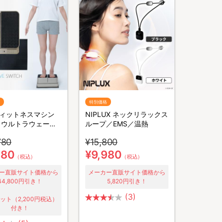
特別価格
ィットネスマシン
NIPLUX ネックリラックス
 ウルトラウェーブ
ループ／EMS／温熱
チ
780
¥15,800
980
¥9,980
（税込）
（税込）
ー直販サイト価格から
メーカー直販サイト価格から
44,800円引き！
5,820円引き！
(3)
ット（2,200円税込）
付き！