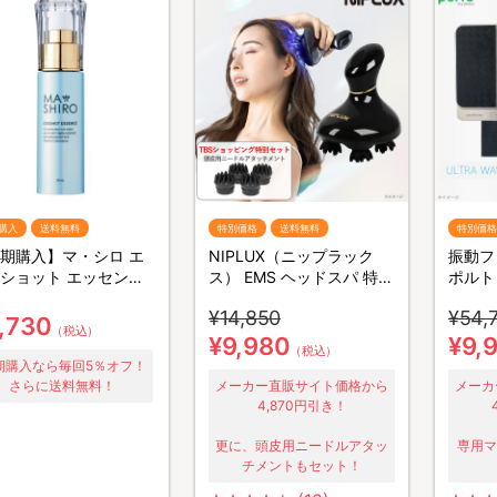
購入
送料無料
特別価格
送料無料
特別価格
期購入】マ・シロ エ
NIPLUX（ニップラック
振動フ
ショット エッセンス
ス） EMS ヘッドスパ 特別
ポルト
本／美容液
セット
スイッ
¥14,850
¥54,
,730
（税込）
¥9,980
¥9,
（税込）
期購入なら毎回5％オフ！
さらに送料無料！
メーカー直販サイト価格から
メーカ
4,870円引き！
更に、頭皮用ニードルアタッ
専用マ
チメントもセット！