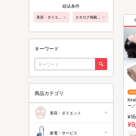
絞込条件
美容・ダイエット
カタログ掲載商品
キーワード
商品カテゴリ
特別
Ki
ー／
チ
美容・ダイエット
¥15
¥9
家電・サービス
メ