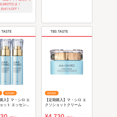
8,980円引き！
約41％OFF！
 TASTE
TBS TASTE
送料無料
送料無料
購入】マ・シロ エ
【定期購入】マ・シロ エ
ョット エッセンス
クソショットクリーム
／美容液
630
¥4,730