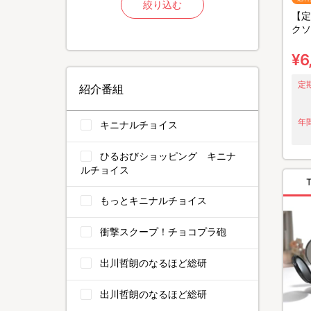
絞り込む
【定
クソ
個セ
¥6
定
紹介番組
年間
キニナルチョイス
ひるおびショッピング キニナ
ルチョイス
もっとキニナルチョイス
衝撃スクープ！チョコプラ砲
出川哲朗のなるほど総研
出川哲朗のなるほど総研