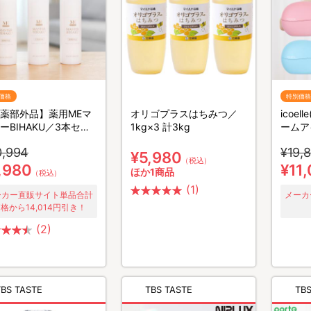
価格
特別価格
薬部外品】薬用MEマ
オリゴプラスはちみつ／
icoe
ーBIHAKU／3本セッ
1kg×3 計3kg
ームア
0,994
¥19,
¥5,980
（税込）
,980
¥11
ほか1商品
（税込）
(1)
ーカー直販サイト単品合計
メーカ
格から14,014円引き！
(2)
TBS TASTE
TBS TASTE
TBS