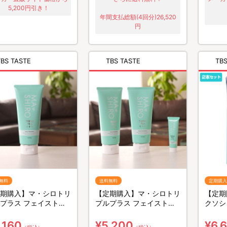
5,200円引き！
年間支払総額(4回分)26,520
円
TBS TASTE
TBS TASTE
TBS
無料
送料無料
定期購入
期購入】マ・シロトリ
【定期購入】マ・シロトリ
【定期
プラス フェイストリ
プルプラス フェイストリ
クソシ
メント／200g
ートメント／2本セット
／2本
(ミニマ・シロトリプルプ
,160
¥5,200
¥6,