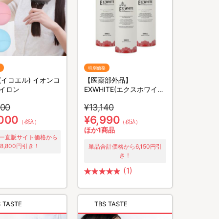
特別価格
lle(イコエル) イオンコ
【医薬部外品】
イロン
EXWHITE(エクスホワイ
ト) 薬用美白リンクルリフ
800
¥13,140
トDX／3本セット
,000
¥6,990
（税込）
（税込）
ほか1商品
ー直販サイト価格から
8,800円引き！
単品合計価格から6,150円引
き！
(1)
 TASTE
TBS TASTE