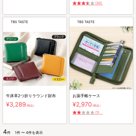
(30)
TBS TASTE
TBS TASTE
牛床革2つ折りラウンド財布
お薬手帳ケース
¥3,289
¥2,970
（税込）
（税込）
(1)
4
件
1件 〜 4件を表示