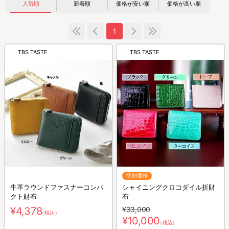
人気順
新着順
価格が安い順
価格が高い順
1
TBS TASTE
TBS TASTE
特別価格
牛革ラウンドファスナーコンパ
シャイニングクロコダイル折財
クト財布
布
¥4,378
¥33,000
（税込）
¥10,000
（税込）