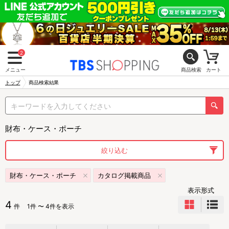
2
メニュー
商品検索
カート
トップ
商品検索結果
財布・ケース・ポーチ
絞り込む
財布・ケース・ポーチ
カタログ掲載商品
表示形式
4
件
1件 〜 4件を表示