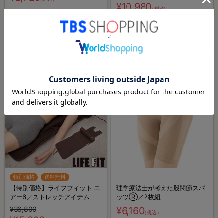
ール／1枚4役
¥10,980
（税込）
ほか1商品
(25)
TBS TASTE
TBS TASTE
特別価格
送料無料
【特別価格】ライフフィット エ
理学療法士が考えた股関節スパ
アー6／ストレッチアイテム
ッツⓇ／2枚組
¥36,800
¥6,160
（税込）