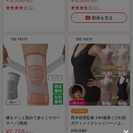
（税込）
（税込）
(5)
(2)
動画を見る
TBS TASTE
TBS TASTE
特別価格
膝をグッと固めて楽らくサポー
樫木裕実監修 24H健康くびれ筋
ター／2枚組
ボディメイクシェイパー／より
どり2枚セット／補整キャミソ
¥2,728
¥15,980
（税込）