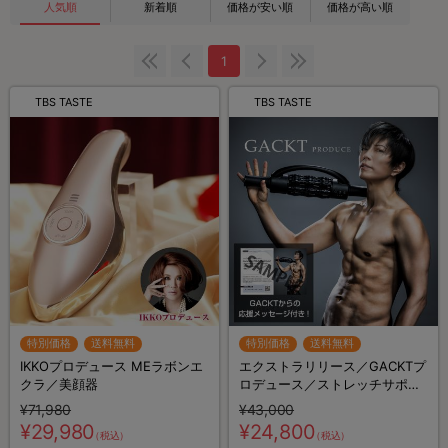
人気順
新着順
価格が安い順
価格が高い順
1
TBS TASTE
TBS TASTE
特別価格
送料無料
特別価格
送料無料
IKKOプロデュース MEラボンエ
エクストラリリース／GACKTプ
クラ／美顔器
ロデュース／ストレッチサポー
ト器具／回転ローラー
¥71,980
¥43,000
¥29,980
¥24,800
（税込）
（税込）