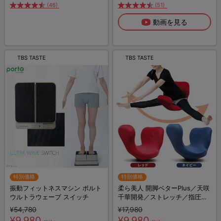
(46)
(51)
動画を見る
TBS TASTE
TBS TASTE
特別価格
特別価格
振動フィットネスマシン ポルト
柔ら美人 開脚ベターPlus／天咲
ウルトラウェーブ スイッチ
千華開発／ストレッチ／指圧代
用器
¥54,780
¥17,980
¥9,980
¥9,980