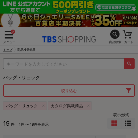
2
メニュー
商品検索
カート
トップ
商品検索結果
バッグ・リュック
絞り込む
バッグ・リュック
カタログ掲載商品
表示形式
19
件
1件 〜 19件を表示