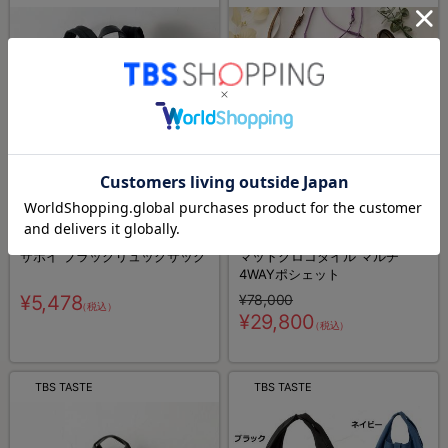
特別価格
サボイ ブラックリュックサック
マットクロコダイル マルチ
4WAYポシェット
¥5,478
¥78,000
（税込）
¥29,800
（税込）
TBS TASTE
TBS TASTE