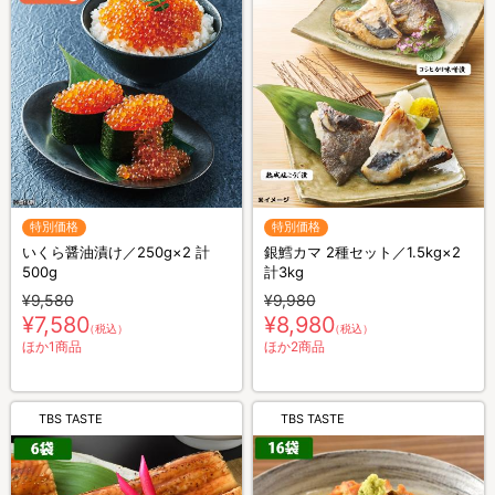
特別価格
特別価格
いくら醤油漬け／250g×2 計
銀鱈カマ 2種セット／1.5kg×2
500g
計3kg
¥9,580
¥9,980
¥7,580
¥8,980
（税込）
（税込）
ほか1商品
ほか2商品
TBS TASTE
TBS TASTE