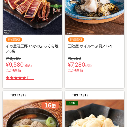
特別価格
特別価格
イカ屋荘三郎 いかのふっくら焼
三陸産 ボイルつぶ貝／1kg
／6袋
¥10,580
¥8,580
¥9,580
¥7,280
（税込）
（税込）
ほか1商品
ほか1商品
(1)
TBS TASTE
TBS TASTE