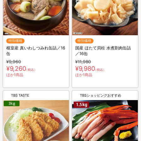
特別価格
特別価格
根室産 真いわしつみれ缶詰／16
国産 ほたて貝柱 水煮割肉缶詰
缶
／16缶
¥9,960
¥11,980
¥9,260
¥9,980
（税込）
（税込）
ほか1商品
ほか1商品
TBS TASTE
TBSショッピングおすすめ