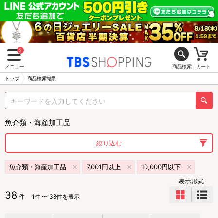
2
メニュー
商品検索
カート
トップ
商品検索結果
魚介類・海産加工品
絞り込む
魚介類・海産加工品
7,001円以上
10,000円以下
表示形式
38
件
1件 〜 38件を表示