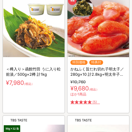
特別価格
特典付
＜樽入り＞函館竹田 うに入り松
かねふく旨だれ切れ子明太子／
前漬／500g×2樽 計1kg
280g×10 計2.8kg+明太辛子高
菜100g×2
¥7,980
¥10,760
（税込）
¥9,680
（税込）
ほか1商品
(5)
TBS TASTE
TBS TASTE