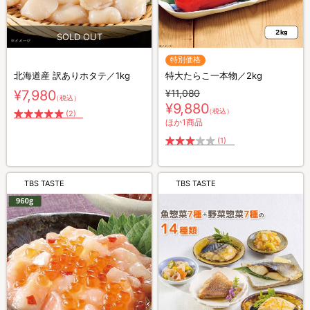
特別価格
北海道産 訳ありホタテ／1kg
特大たらこ一本物／2kg
¥7,980
¥11,080
（税込）
¥9,880
（税込）
(2)
ほか1商品
(1)
TBS TASTE
TBS TASTE