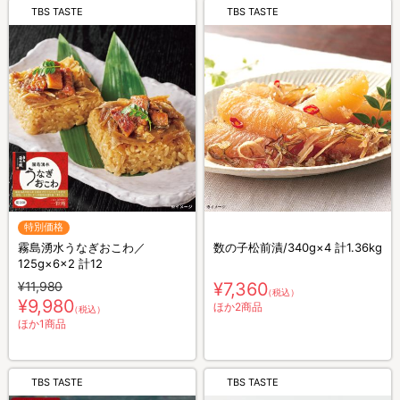
TBS TASTE
TBS TASTE
特別価格
霧島湧水うなぎおこわ／
数の子松前漬/340g×4 計1.36kg
125g×6×2 計12
¥11,980
¥7,360
（税込）
¥9,980
ほか2商品
（税込）
ほか1商品
TBS TASTE
TBS TASTE