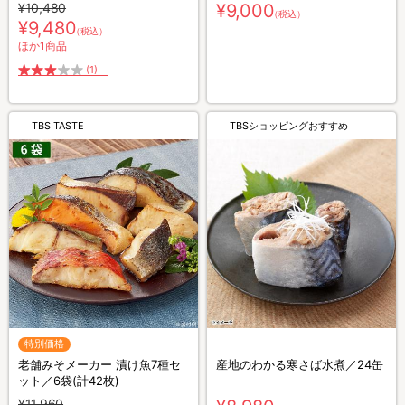
れ・山椒付き
¥10,480
¥9,000
（税込）
¥9,480
（税込）
ほか1商品
(1)
TBS TASTE
TBSショッピングおすすめ
特別価格
老舗みそメーカー 漬け魚7種セ
産地のわかる寒さば水煮／24缶
ット／6袋(計42枚)
¥11,960