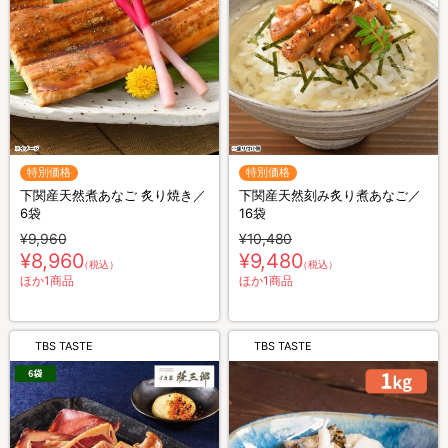
特別価格
特別価格
下関産天然煮あなご 炙り焼き／
下関産天然刻み炙り煮あなご／
6袋
16袋
¥9,960
¥10,480
¥8,960
¥9,480
（税込）
（税込）
ほか1商品
ほか1商品
TBS TASTE
TBS TASTE