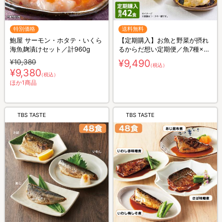
特別価格
送料無料
鮑屋 サーモン・ホタテ・いくら
【定期購入】お魚と野菜が摂れ
海魚麹漬けセット／計960g
るからだ想い定期便／魚7種×3
＋野菜7種×3 計42食
¥10,380
¥9,490
（税込）
¥9,380
（税込）
ほか1商品
TBS TASTE
TBS TASTE