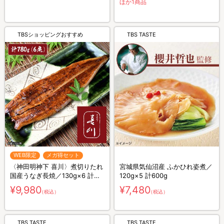
ほか1商品
TBSショッピングおすすめ
TBS TASTE
WEB限定
メガ得セット
〈神田明神下 喜川〉煮切りたれ
宮城県気仙沼産 ふかひれ姿煮／
国産うなぎ長焼／130g×6 計
120g×5 計600g
780g
¥9,980
¥7,480
（税込）
（税込）
TBS TASTE
TBS TASTE