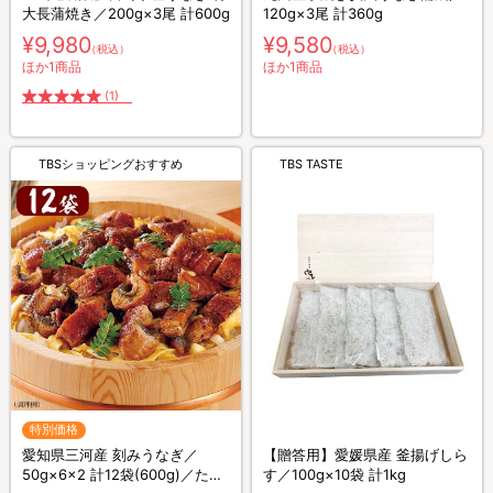
大長蒲焼き／200g×3尾 計600g
120g×3尾 計360g
¥9,980
¥9,580
（税込）
（税込）
ほか1商品
ほか1商品
(1)
TBSショッピングおすすめ
TBS TASTE
特別価格
愛知県三河産 刻みうなぎ／
【贈答用】愛媛県産 釜揚げしら
50g×6×2 計12袋(600g)／た
す／100g×10袋 計1kg