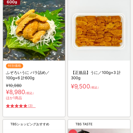
特別価格
ふぞろいうに バラ詰め／
【正規品】うに／100g×3 計
100g×6 計600g
300g
¥10,980
¥9,500
（税込）
¥8,980
（税込）
ほか1商品
(3)
TBSショッピングおすすめ
TBS TASTE