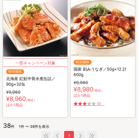
特別価格
国産 刻みうなぎ／50g×12 計
特別価格
600g
北海産 紅鮭中骨水煮缶詰／
¥9,980
90g×32缶
¥8,980
（税込）
¥9,960
ほか1商品
¥8,960
（税込）
(5)
ほか1商品
38
件
1件 〜 38件を表示
1