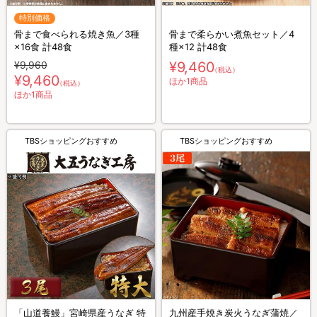
特別価格
骨まで食べられる焼き魚／3種
骨まで柔らかい煮魚セット／4
×16食 計48食
種×12 計48食
¥9,960
¥9,460
（税込）
¥9,460
ほか1商品
（税込）
ほか1商品
TBSショッピングおすすめ
TBSショッピングおすすめ
「山道養鰻」宮崎県産うなぎ 特
九州産手焼き炭火うなぎ蒲焼／