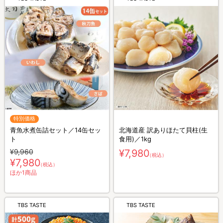
特別価格
青魚水煮缶詰セット／14缶セッ
北海道産 訳ありほたて貝柱(生
ト
食用)／1kg
¥9,960
¥7,980
（税込）
¥7,980
（税込）
ほか1商品
TBS TASTE
TBS TASTE