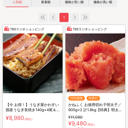
人気順
新着順
価格が安い順
価格が高い順
1
TBSラジオショッピング
TBSラジオショッピング
特別価格
特典付
【今 お得！】うなぎ屋かわすい
かねふく お徳用切れ子明太子／
国産うなぎ長焼き140g×4尾＆
900g×2 計1.8kg【特典】明太辛
お吸い物の素×4
子高菜100g×2 計200g
¥8,980
¥11,080
（税込）
¥9,480
（税込）