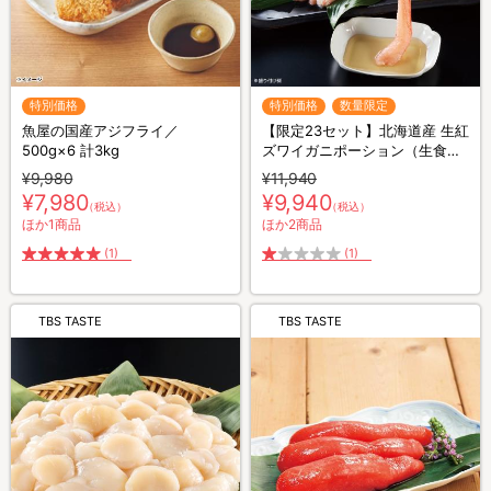
特別価格
特別価格
数量限定
魚屋の国産アジフライ／
【限定23セット】北海道産 生紅
500g×6 計3kg
ズワイガニポーション（生食
可）／500g×3 計1.5kg (42～
¥9,980
¥11,940
60本)
¥7,980
¥9,940
（税込）
（税込）
ほか1商品
ほか2商品
(1)
(1)
TBS TASTE
TBS TASTE