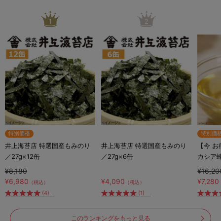
1
2
特別価格
特別価
井上海苔店 特選国産もみのり
井上海苔店 特選国産もみのり
【今 
／27g×12缶
／27g×6缶
カシア
シア蜂蜜
¥8,180
¥16,20
ト付き
¥6,980
¥4,090
¥7,280
（税込）
（税込）
(4)
(1)
このランキングをもっと見る