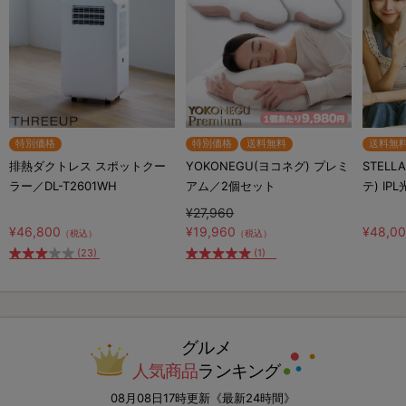
特別価格
特別価格
送料無料
送料無
排熱ダクトレス スポットクー
YOKONEGU(ヨコネグ) プレミ
STELL
ラー／DL-T2601WH
アム／2個セット
テ) IP
¥27,960
¥46,800
¥19,960
¥48,0
（税込）
（税込）
(23)
(1)
グルメ
人気商品
ランキング
08月08日17時更新《最新24時間》