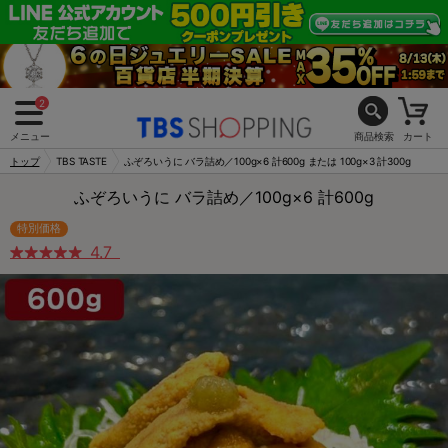
2
メニュー
商品検索
カート
トップ
TBS TASTE
ふぞろいうに バラ詰め／100g×6 計600g または 100g×3 計300g
ふぞろいうに バラ詰め／100g×6 計600g
特別価格
4.7