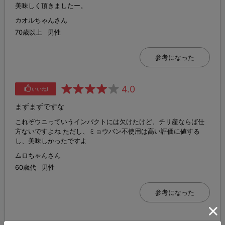
美味しく頂きましたー。
カオルちゃんさん
70歳以上
男性
参考になった
4.0
いいね!
まずまずですな
これぞウニっていうインパクトには欠けたけど、チリ産ならば仕
方ないですよね ただし、ミョウバン不使用は高い評価に値する
し、美味しかったですよ
ムロちゃんさん
60歳代
男性
参考になった