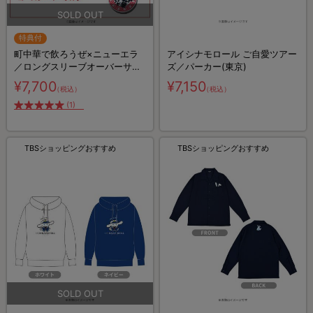
特典付
町中華で飲ろうぜ×ニューエラ
アイシナモロール ご自愛ツアー
／ロングスリーブオーバーサイ
ズ／パーカー(東京)
ズTシャツ ブラック（特典付
¥7,700
¥7,150
（税込）
（税込）
き）
(1)
TBSショッピングおすすめ
TBSショッピングおすすめ