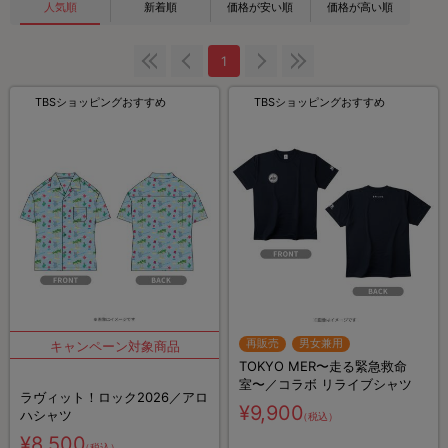
人気順
新着順
価格が安い順
価格が高い順
1
TBSショッピングおすすめ
TBSショッピングおすすめ
再販売
男女兼用
TOKYO MER〜走る緊急救命
室〜／コラボ リライブシャツ
ラヴィット！ロック2026／アロ
¥9,900
ハシャツ
（税込）
¥8,500
（税込）