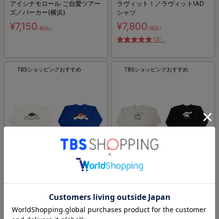
アイシナモロール ご自愛ツアー
ラヴィット！／ラヴィット!AD
ズ／パーカー(横浜)
シャツ
¥7,150
¥7,800
（税込）
（税込）
(3)
TBSショッピングおすすめ
TBSショッピングおすすめ
I.CINNAMOROLL／スウェット
I.CINNAMOROLL／スウェット
トレーナー（ぼうし）
トレーナー（サングラス）
¥7,150
¥7,150
（税込）
（税込）