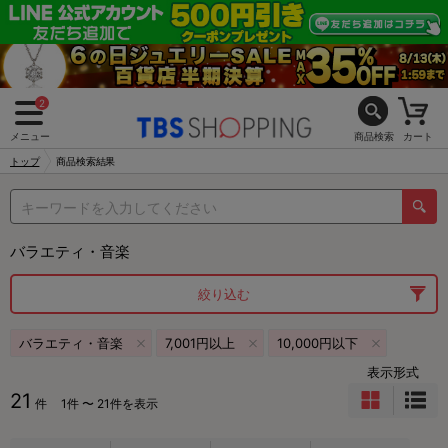
2
メニュー
商品検索
カート
トップ
商品検索結果
バラエティ・音楽
絞り込む
バラエティ・音楽
7,001円以上
10,000円以下
表示形式
21
件
1件 〜 21件を表示