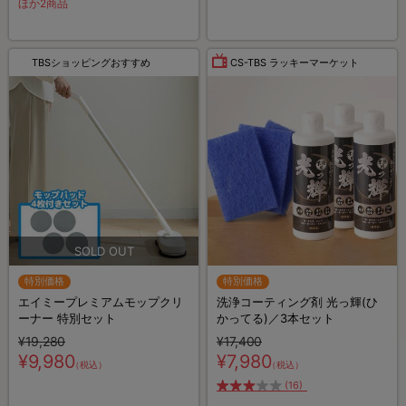
ほか2商品
TBSショッピングおすすめ
CS-TBS ラッキーマーケット
特別価格
特別価格
エイミープレミアムモップクリ
洗浄コーティング剤 光っ輝(ひ
ーナー 特別セット
かってる)／3本セット
¥19,280
¥17,400
¥9,980
¥7,980
（税込）
（税込）
(16)