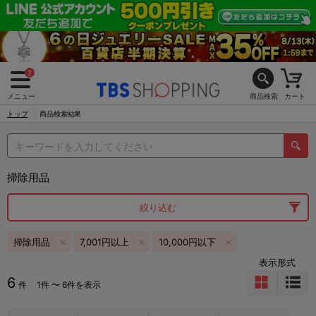
2
メニュー
商品検索
カート
トップ
商品検索結果
掃除用品
絞り込む
掃除用品
7,001円以上
10,000円以下
表示形式
6
件
1件 〜 6件を表示