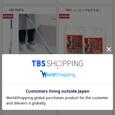
TBS TASTE
TBSショッピングおすすめ！
特別価格
送料無料
特別価格
送料無料
コードレス電動掃除ブラシ アク
排水口スパイダージェル／(排水
アポリッシャー
パイプ・洗濯槽洗浄剤) 2個セッ
ト
¥12,980
¥9,960
¥7,980
¥8,980
（税込）
（税込）
ほか1商品
(2)
(5)