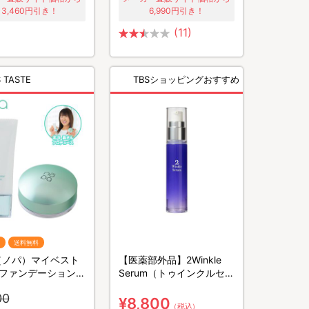
13,460円引き！
6,990円引き！
(11)
 TASTE
TBSショッピングおすすめ
送料無料
a（ノパ）マイベスト
【医薬部外品】2Winkle
ファンデーション＆
Serum（トゥインクルセラ
パウダーセット／北
ム）／美容液
00
プロデュース
¥8,800
（税込）