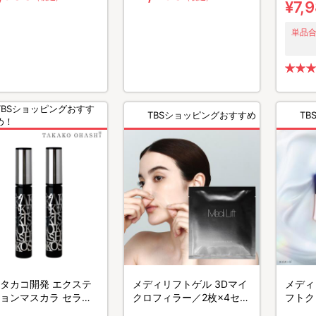
¥7,
単品合
TBSショッピングおすす
TBSショッピングおすすめ
T
め！
タカコ開発 エクステ
メディリフトゲル 3Dマイ
メディ
ョンマスカラ セラム
クロフィラー／2枚×4セッ
フトク
ーティアップ／2本セ
ト