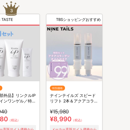
 TASTE
TBSショッピングおすすめ
特別価格
部外品】リンクルIP
ナインテイルズ スピード
インワンゲル／特別
リフト 2本＆アクアコラー
ゲン オイルマスク 2枚 特
940
¥15,980
別セット／美容液下地
480
¥8,990
（税込）
（税込）
ー直販サイト価格から
メーカー直販サイト価格から