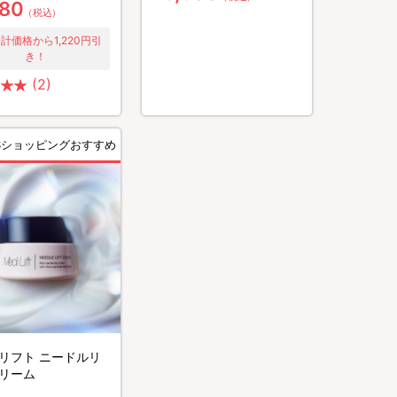
980
（税込）
計価格から1,220円引
き！
(2)
BSショッピングおすすめ
リフト ニードルリ
リーム