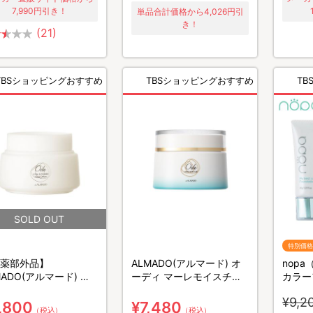
7,990円引き！
単品合計価格から4,026円引
き！
(21)
TBSショッピングおすすめ
TBSショッピングおすすめ
TBS
特別価格
薬部外品】
ALMADO(アルマード) オ
nop
MADO(アルマード) オ
ーディ マーレモイスチャ
カラー
ィ 薬用モイストクリ
ー／美容クリーム
ルース
¥9,2
R
斗 晶
,800
¥7,480
（税込）
（税込）