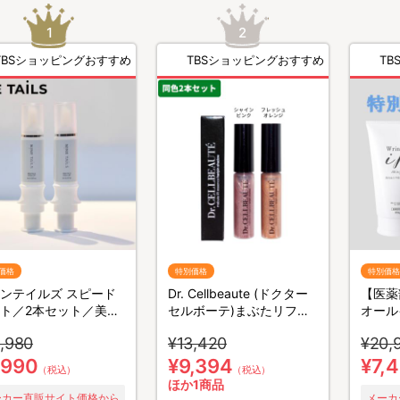
TBSショッピングおすすめ
TBSショッピングおすすめ
TBS
価格
特別価格
特別価格
ンテイルズ スピード
Dr. Cellbeaute (ドクター
【医薬
ト／2本セット／美容
セルボーテ)まぶたリフト
オール
地
美容液ハリピンシャドウ／
セット
,980
¥13,420
¥20,
同色2本セット
,990
¥9,394
¥7,
（税込）
（税込）
ほか1商品
ーカー直販サイト価格から
メーカ