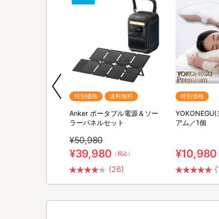
期間限定
特別価格
送料無料
特別価格
M SHAVER(リファス
Anker ポータブル電源＆ソー
YOKONEGU
バー) 特別セット
ラーパネルセット
アム／1個
¥50,980
0
¥39,980
¥10,980
（税込）
（税込）
(2)
(26)
(