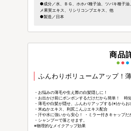
●成分／水、ＢＧ、ホホバ種子油、ツバキ種子油
メ果実エキス、リシリコンブエキス、他
●製造／日本
商品
ふんわりボリュームアップ！薄
・お悩みの薄毛や生え際の白髪隠しに！
・お出かけ前にポンポンするだけだから簡単！ 時
・薄毛や白髪が隠せ、ふんわりアップする(※)から
・米ぬかエキス、利尻こんぶエキス配合
・汗や水に強いから安心！ ・ミラー付きキャップだ
・シャンプーで落とせます。
※物理的なメイクアップ効果