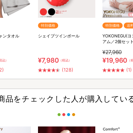
特別価格
特別価格
送
ャンタオル
シェイプツインボール
YOKONEGU(
アム／2個セッ
¥27,960
¥7,980
¥19,960
税込）
（税込）
（
2)
(128)
(1)
商品をチェックした人が購入してい