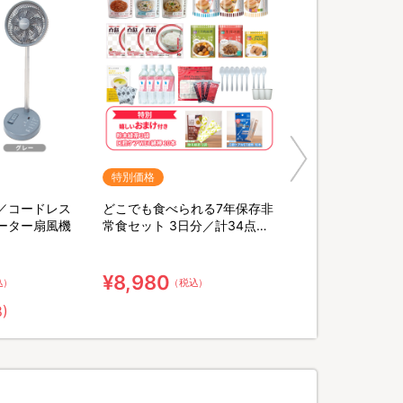
特別価格
／コードレス
どこでも食べられる7年保存非
ーター扇風機
常食セット 3日分／計34点セ
ット【特典】粉末緑茶&口腔ケ
ア用ウェット綿棒
¥8,980
込）
（税込）
8)