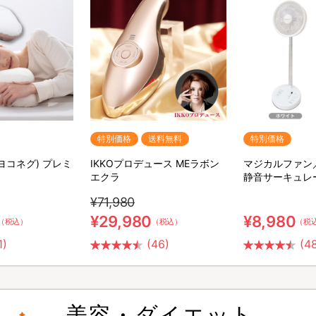
特別価格
送料無料
特別価格
(ヨコネグ) プレミ
IKKOプロデュース MEラボン
マジカルファン
エクラ
静音サーキュレ
¥71,980
¥29,980
¥8,980
（税込）
（税込）
（税
1)
(46)
(4
美容・ダイエット