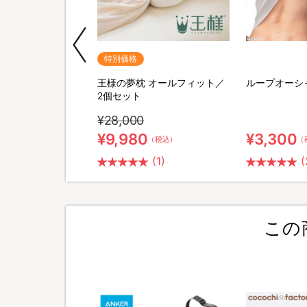
特別価格
ドファスナーコン
王様の夢枕 オールフィット／
ループオーシ
2個セット
¥28,000
¥9,980
¥3,300
（税込）
（税込）
（
(1)
(
この