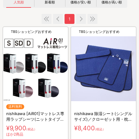
人気順
新着順
価格が安い順
価格が高い順
1
TBSショッピングおすすめ
TBSショッピングおすすめ
送料無料
nishikawa [AiR01]マットレス専
nishikawa 除湿シート(シングル
用ラップシーツ(ニットタイプ)
サイズ)／クローゼット用・枕メ
／シングル(S)
ンテナンス用セット
¥9,900
¥8,400
（税込）
（税込）
ほか2商品