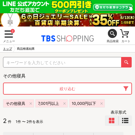
2
メニュー
商品検索
カート
トップ
商品検索結果
その他寝具
絞り込む
その他寝具
7,001円以上
10,000円以下
表示形式
2
件
1件 〜 2件を表示