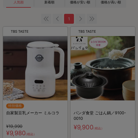
人気順
新着順
価格が安い順
価格が高い順
1
TBS TASTE
TBS TASTE
特別価格
自家製豆乳メーカー ミルコラ
パンダ食堂 ごはん鍋／9100-
0010
¥19,990
¥9,900
（税込）
¥9,980
（税込）