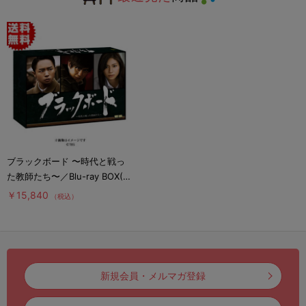
ブラックボード 〜時代と戦っ
た教師たち〜／Blu-ray BOX(4
枚組・送料無料)
￥15,840
（税込）
新規会員・メルマガ登録