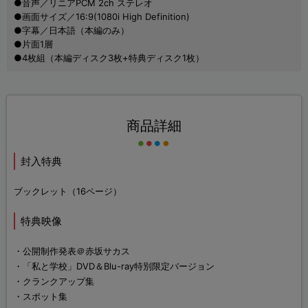
●音声／リニアPCM 2ch ステレオ
●画面サイズ／16:9(1080i High Definition)
●字幕／日本語（本編のみ）
●片面1層
●4枚組（本編ディスク3枚+特典ディスク1枚）
商品詳細
封入特典
ブックレット（16ページ）
特典映像
・公開制作発表＠赤坂サカス
・「私と学校」DVD＆Blu-ray特別限定バージョン
・クランクアップ集
・スポット集