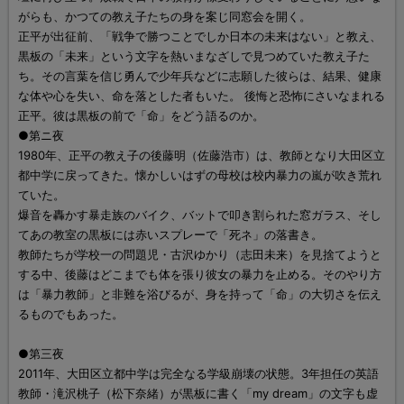
がらも、かつての教え子たちの身を案じ同窓会を開く。
正平が出征前、「戦争で勝つことでしか日本の未来はない」と教え、
黒板の「未来」という文字を熱いまなざしで見つめていた教え子た
ち。その言葉を信じ勇んで少年兵などに志願した彼らは、結果、健康
な体や心を失い、命を落とした者もいた。 後悔と恐怖にさいなまれる
正平。彼は黒板の前で「命」をどう語るのか。
●第ニ夜
1980年、正平の教え子の後藤明（佐藤浩市）は、教師となり大田区立
都中学に戻ってきた。懐かしいはずの母校は校内暴力の嵐が吹き荒れ
ていた。
爆音を轟かす暴走族のバイク、バットで叩き割られた窓ガラス、そし
てあの教室の黒板には赤いスプレーで「死ネ」の落書き。
教師たちが学校一の問題児・古沢ゆかり（志田未来）を見捨てようと
する中、後藤はどこまでも体を張り彼女の暴力を止める。そのやり方
は「暴力教師」と非難を浴びるが、身を持って「命」の大切さを伝え
るものでもあった。
●第三夜
2011年、大田区立都中学は完全なる学級崩壊の状態。3年担任の英語
教師・滝沢桃子（松下奈緒）が黒板に書く「my dream」の文字も虚