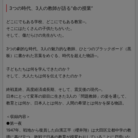
3つの時代、3人の教師が語る“命の授業”
どこにでもある学校、どこにでもある教室─。
そこにはたくさんの子供たちがいた。
そして、傷だらけの先生がいた。
3つの劇的な時代、3人の魅力的な教師、ひとつのブラックボード（黒
板）に書かれた言葉をめぐる、時代を超えた物語─。
子どもたちは何を学んできたのか？
そして、大人たちは何を伝えてきたのか？
終戦直終、高度経済成長期、そして、震災後の現代─。
日本にとって変革の節目に生きた3人の「問題教師」の姿を通して、
教育とは何か、日本人とは何か、人間の希望とは何かを探る物語。
＜収録内容＞
●第一夜
1947年、戦地から復員した白濱正平（櫻井翔）は大田区立都中学の教
壇に再び立つ。敗戦で日本の教育が様変わりしていることに戸惑いな