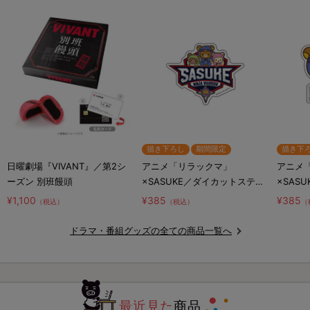
描き下ろし
期間限定
描き下
日曜劇場『VIVANT』／第2シ
アニメ「リラックマ」
アニメ
ーズン 別班饅頭
×SASUKE／ダイカットステッ
×SAS
カー／コラボロゴ
カー／
¥1,100
¥385
¥385
（税込）
（税込）
（
リ
ドラマ・番組グッズの全ての商品一覧へ
最近見た
商品