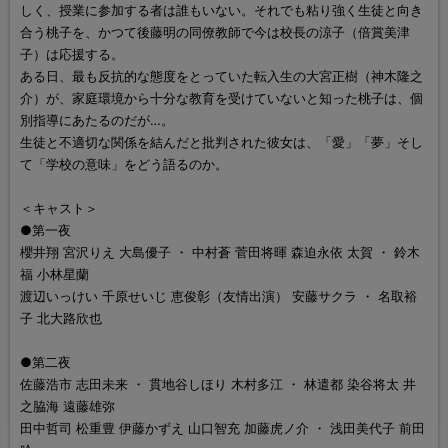
しく、授業に参加する者は誰もいない。それでも粘り強く生徒と向き
合う桃子を、かつて後藤明の同僚教師で今は校長の涼子（倍賞美津
子）は応援する。
ある日、最も反抗的な態度をとっていた転入生の大宮正樹（神木隆之
介）が、家庭環境から十分な教育を受けていないと知った桃子は、個
別指導にあたるのだが…。
生徒と不適切な関係を結んだと批判された彼女は、「愛」「夢」そし
て「学校の意味」をどう語るのか。
＜キャスト＞
●第一夜
櫻井翔 宮沢りえ 大島優子 ・ 中村蒼 菅田将暉 森迫永依 太賀 ・ 鈴木
福 小林星蘭
渡辺いっけい 千原せいじ 恵俊彰（友情出演） 安藤サクラ ・ 名取裕
子 北大路欣也
●第二夜
佐藤浩市 志田未来 ・ 貫地谷しほり 木村多江 ・ 林遣都 染谷将太 井
之脇海 遠藤雄弥
田中哲司 松重豊 伊藤かずえ 山口智充 加藤虎ノ介 ・ 浅田美代子 前田