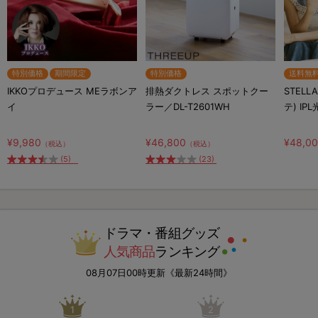
特別価格
期間限定
特別価格
送料無
IKKOプロデュース MEラボンア
排熱ダクトレス スポットクー
STELL
イ
ラー／DL-T2601WH
テ) IP
¥9,980
¥46,800
¥48,0
（税込）
（税込）
(5)
(23)
ドラマ・番組グッズ
人気商品
ランキング
08月07日00時更新《最新24時間》
1
2