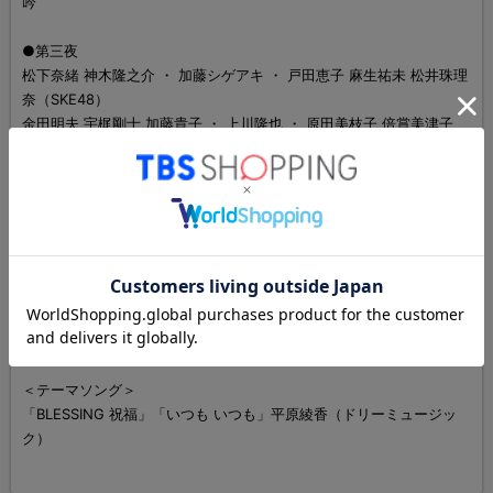
吟
●第三夜
松下奈緒 神木隆之介 ・ 加藤シゲアキ ・ 戸田恵子 麻生祐未 松井珠理
奈（SKE48）
金田明夫 宇梶剛士 加藤貴子 ・ 上川隆也 ・ 原田美枝子 倍賞美津子
＜スタッフ＞
脚本／井上由美子
音楽／池頼 広
プロデュース／植田博樹、今井夏木、正木 敦、真木 明、那須田淳
キャスティングプロデュース／瀬戸口克陽、十二竜也、渡辺信也、加
藤新、伊與田英徳
演出／平野俊一、今井夏木
製作／TBS
＜テーマソング＞
「BLESSING 祝福」「いつも いつも」平原綾香（ドリーミュージッ
ク）