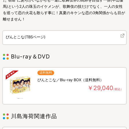
た”宿命”にあらがいながらも一途に歌舞伎界の高みを目指す一弥(中山優
馬)という2人の珠玉のイケメンが、歌舞伎の技だけでなく、一人の女性
を巡って恋の火花も散らす事に！真夏のキケンな恋の3角関係からも目が
離せません！
ぴんとこな(TBSページ)
Blu-ray＆DVD
送料無料
ぴんとこな／Blu-ray BOX（送料無料）
￥29,040
（税込）
川島海荷関連作品