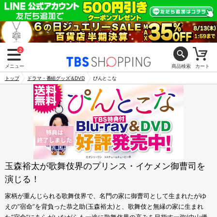
2
メニュー
商品検索
カート
トップ
ドラマ・番組グッズ＆DVD
ぴんとこな
玉森裕太が歌舞伎界のプリンス・イケメン御曹司を
演じる！
家柄が重んじられる歌舞伎界で、名門の家に御曹司として生まれたがゆ
えの”宿命”を背負った恭之助(玉森裕太)と、歌舞伎と無縁の家に生まれ