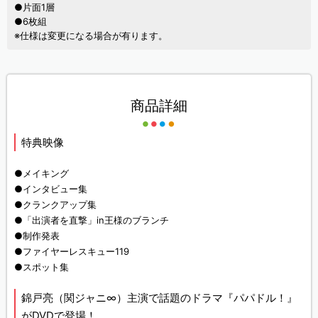
●片面1層
●6枚組
※仕様は変更になる場合が有ります。
商品詳細
特典映像
●メイキング
●インタビュー集
●クランクアップ集
●「出演者を直撃」in王様のブランチ
●制作発表
●ファイヤーレスキュー119
●スポット集
錦戸亮（関ジャニ∞）主演で話題のドラマ『パパドル！』
がDVDで登場！