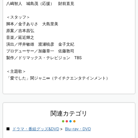
八嶋智人 城島茂（応援） 財前直見
＜スタッフ＞
脚本／金子ありさ 大島里美
原案／吉本昌弘
音楽／延近輝之
演出／坪井敏雄 渡瀬暁彦 金子文紀
プロデューサー／加藤章一 佐藤敦司
製作／ドリマックス・テレビジョン TBS
＜主題歌＞
「愛でした」関ジャニ∞（テイチクエンタテインメント）
関連カテゴリ
ドラマ・番組グッズ&DVD
>
Blu-ray・DVD