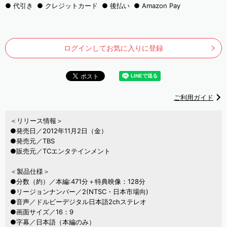
代引き
クレジットカード
後払い
Amazon Pay
ログインしてお気に入りに登録
ご利用ガイド
＜リリース情報＞
●発売日／2012年11月2日（金）
●発売元／TBS
●販売元／TCエンタテインメント
＜製品仕様＞
●分数（約）／本編:471分＋特典映像：128分
●リージョンナンバー／2(NTSC・日本市場向)
●音声／ドルビーデジタル日本語2chステレオ
●画面サイズ／16：9
●字幕／日本語（本編のみ）