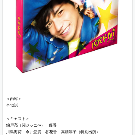
＜内容＞
全10話
＜キャスト＞
錦戸亮（関ジャニ∞） 優香
川島海荷 今井悠貴 谷花音 高畑淳子（特別出演）