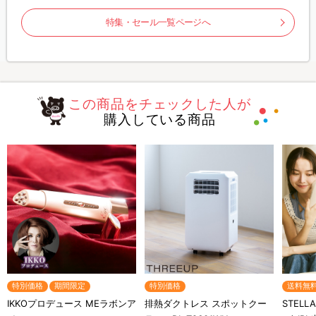
特集・セール一覧ページへ
この商品をチェックした人が
購入している商品
特別価格
期間限定
特別価格
送料無
IKKOプロデュース MEラボンア
排熱ダクトレス スポットクー
STELL