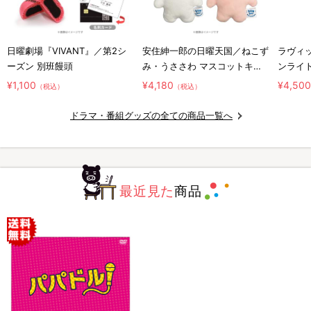
日曜劇場『VIVANT』／第2シ
安住紳一郎の日曜天国／ねこず
ラヴィッ
ーズン 別班饅頭
み・うささわ マスコットキー
ンライ
ホルダー2種セット
¥1,100
¥4,180
¥4,50
（税込）
（税込）
ドラマ・番組グッズの全ての商品一覧へ
最近見た
商品