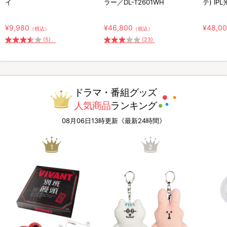
イ
ラー／DL-T2601WH
テ) IP
¥9,980
¥46,800
¥48,0
（税込）
（税込）
(5)
(23)
ドラマ・番組グッズ
人気商品
ランキング
08月06日13時更新《最新24時間》
1
2