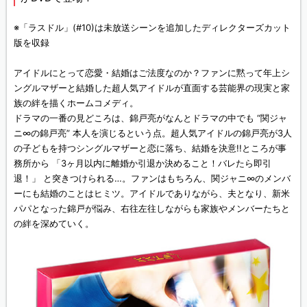
※「ラスドル」(#10)は未放送シーンを追加したディレクターズカット
版を収録
アイドルにとって恋愛・結婚はご法度なのか？ファンに黙って年上シ
ングルマザーと結婚した超人気アイドルが直面する芸能界の現実と家
族の絆を描くホームコメディ。
ドラマの一番の見どころは、錦戸亮がなんとドラマの中でも “関ジャ
ニ∞の錦戸亮” 本人を演じるという点。超人気アイドルの錦戸亮が3人
の子どもを持つシングルマザーと恋に落ち、結婚を決意!!ところが事
務所から 「3ヶ月以内に離婚か引退か決めること！バレたら即引
退！」 と突きつけられる…。ファンはもちろん、関ジャニ∞のメンバ
ーにも結婚のことはヒミツ。アイドルでありながら、夫となり、新米
パパとなった錦戸が悩み、右往左往しながらも家族やメンバーたちと
の絆を深めていく。