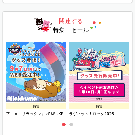
関連する
特集・セール
特集
特集
ズ
アニメ「リラックマ」×SASUKE
ラヴィット！ロック2026