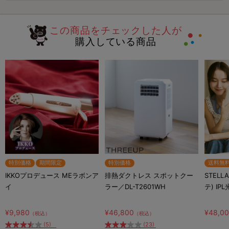
この商品をチェックした人が
購入している商品
特別価格
期間限定
特別価格
送料無
IKKOプロデュース MEラボンア
排熱ダクトレス スポットクー
STELL
イ
ラー／DL-T2601WH
テ) IP
¥9,980
¥46,800
¥48,0
（税込）
（税込）
(5)
(23)