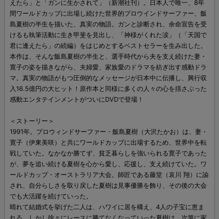
えたら」と「ガンに生かされて」（新潮社刊）。日本人で唯一、8年
間ワールドカップに出場し続けた世界的プロウインドサーファー、飯
島夏樹の半生を描いた、真実の物語。ガンと診断され、余命宣告を受
けるも執筆活動に生き甲斐を見出し、「神様がくれた涙」（「天国で
君に逢えたら」の続編）をはじめとするベストセラーを生み出した。
本作は、そんな飯島夏樹の半生と、選手時代から夫を支え続けた妻・
寛子の姿を描きながら、夫婦愛、家族愛のドラマを紡ぎ出す感動ドラ
マ。真実の物語がもつ圧倒的なメッセージが日本中に伝播し、興行収
入16.5億円の大ヒット！原作本と同様に多くの人々の心を揺さぶった
感動エンタテインメントがついにDVDで登場！
＜ストーリー＞
1991年。プロウィンドサーファー・飯島夏樹（大沢たかお）は、妻・
寛子（伊東美咲）と共にワールドカップに出場するため、世界中を転
戦していた。なかなか勝てず、貧乏暮らしを強いられる寛子であった
が、夢を追い続ける夏樹を心から愛し、応援し、支え続けていた。ワ
ールドカップ・オーストラリア大会。師匠である藤堂（哀川 翔）に諭
され、自分らしさを取り戻した夏樹は見事優勝を飾り、その後の大会
でも大活躍を続けていった。
晴れて結婚式を挙げた二人は、ハワイに居を構え、4人の子宝に恵ま
れる。しかし徐々にレースに勝てなくなっていった夏樹は、次第に家