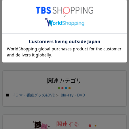
監督／新城毅彦
企画・プロデュース／平野 隆
脚本／斉藤ひろし、吉田智子
音楽／吉俣 良
＜主題歌＞
桑田佳祐「風の詩を聴かせて」（タイシタレーベル／スピードスター
レコーズ）
関連カテゴリ
ドラマ・番組グッズ&DVD
>
Blu-ray・DVD
関連する