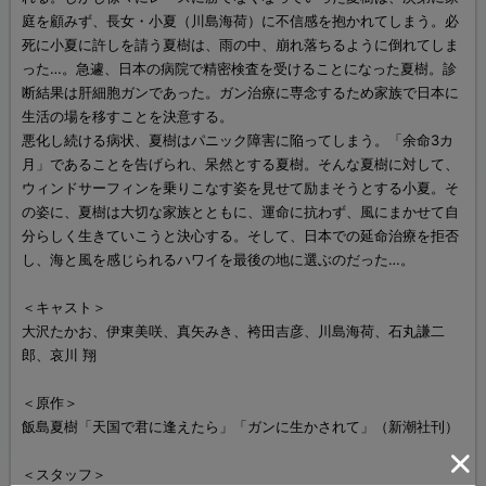
庭を顧みず、長女・小夏（川島海荷）に不信感を抱かれてしまう。必
死に小夏に許しを請う夏樹は、雨の中、崩れ落ちるように倒れてしま
った…。急遽、日本の病院で精密検査を受けることになった夏樹。診
断結果は肝細胞ガンであった。ガン治療に専念するため家族で日本に
生活の場を移すことを決意する。
悪化し続ける病状、夏樹はパニック障害に陥ってしまう。「余命3カ
月」であることを告げられ、呆然とする夏樹。そんな夏樹に対して、
ウィンドサーフィンを乗りこなす姿を見せて励まそうとする小夏。そ
の姿に、夏樹は大切な家族とともに、運命に抗わず、風にまかせて自
分らしく生きていこうと決心する。そして、日本での延命治療を拒否
し、海と風を感じられるハワイを最後の地に選ぶのだった…。
＜キャスト＞
大沢たかお、伊東美咲、真矢みき、袴田吉彦、川島海荷、石丸謙二
郎、哀川 翔
＜原作＞
飯島夏樹「天国で君に逢えたら」「ガンに生かされて」（新潮社刊）
＜スタッフ＞