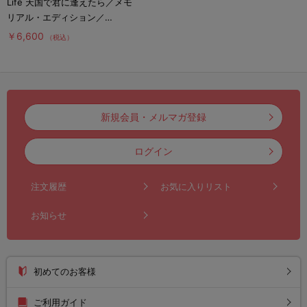
Life 天国で君に逢えたら／メモ
リアル・エディション／
DVD（2枚組）
￥6,600
（税込）
新規会員・メルマガ登録
ログイン
注文履歴
お気に入りリスト
お知らせ
初めてのお客様
ご利用ガイド