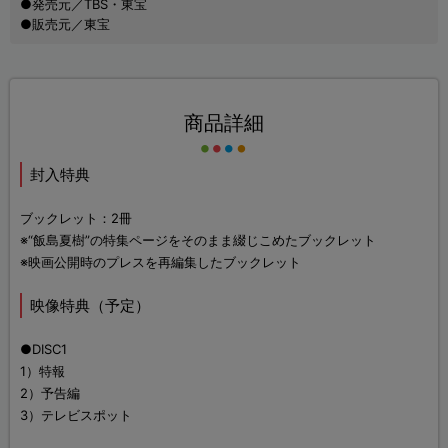
●発売元／TBS・東宝
●販売元／東宝
商品詳細
封入特典
ブックレット：2冊
※“飯島夏樹”の特集ページをそのまま綴じこめたブックレット
※映画公開時のプレスを再編集したブックレット
映像特典（予定）
●DISC1
1）特報
2）予告編
3）テレビスポット