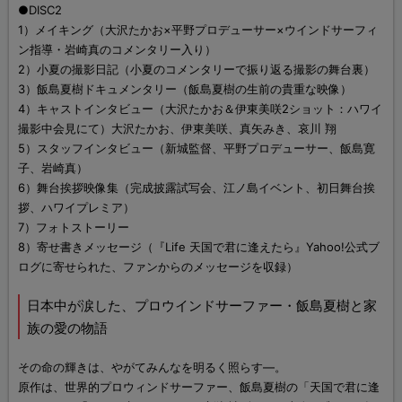
●DISC2
1）メイキング（大沢たかお×平野プロデューサー×ウインドサーフィ
ン指導・岩崎真のコメンタリー入り）
2）小夏の撮影日記（小夏のコメンタリーで振り返る撮影の舞台裏）
3）飯島夏樹ドキュメンタリー（飯島夏樹の生前の貴重な映像）
4）キャストインタビュー（大沢たかお＆伊東美咲2ショット：ハワイ
撮影中会見にて）大沢たかお、伊東美咲、真矢みき、哀川 翔
5）スタッフインタビュー（新城監督、平野プロデューサー、飯島寛
子、岩崎真）
6）舞台挨拶映像集（完成披露試写会、江ノ島イベント、初日舞台挨
拶、ハワイプレミア）
7）フォトストーリー
8）寄せ書きメッセージ（『Life 天国で君に逢えたら』Yahoo!公式ブ
ログに寄せられた、ファンからのメッセージを収録）
日本中が涙した、プロウインドサーファー・飯島夏樹と家
族の愛の物語
その命の輝きは、やがてみんなを明るく照らす―。
原作は、世界的プロウィンドサーファー、飯島夏樹の「天国で君に逢