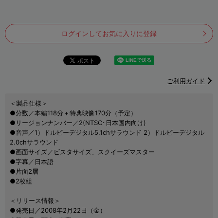
ログインしてお気に入りに登録
ご利用ガイド
＜製品仕様＞
●分数／本編118分＋特典映像170分（予定）
●リージョンナンバー／2(NTSC･日本国内向け)
●音声／1）ドルビーデジタル5.1chサラウンド 2）ドルビーデジタル
2.0chサラウンド
●画面サイズ／ビスタサイズ、スクイーズマスター
●字幕／日本語
●片面2層
●2枚組
＜リリース情報＞
●発売日／2008年2月22日（金）