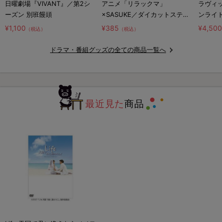
日曜劇場『VIVANT』／第2シ
アニメ「リラックマ」
ラヴィッ
ーズン 別班饅頭
×SASUKE／ダイカットステッ
ンライ
カー／コラボロゴ
¥1,100
¥385
¥4,50
（税込）
（税込）
ドラマ・番組グッズの全ての商品一覧へ
最近見た
商品