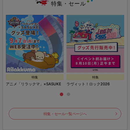
特集・セール
特集
特集
ズ
アニメ「リラックマ」×SASUKE
ラヴィット！ロック2026
特集・セール一覧ページへ