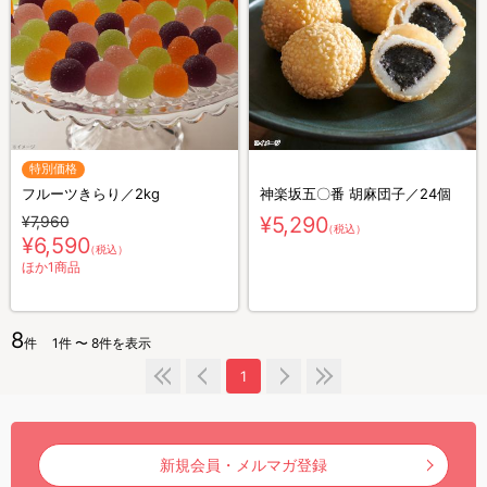
特別価格
フルーツきらり／2kg
神楽坂五〇番 胡麻団子／24個
¥7,960
¥5,290
（税込）
¥6,590
（税込）
ほか1商品
8
件
1件 〜 8件を表示
1
新規会員・メルマガ登録