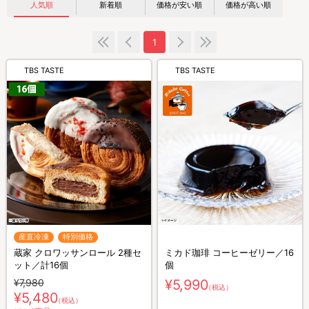
人気順
新着順
価格が安い順
価格が高い順
1
TBS TASTE
TBS TASTE
産直冷凍
特別価格
蔵家 クロワッサンロール 2種セ
ミカド珈琲 コーヒーゼリー／16
ット／計16個
個
¥7,980
¥5,990
（税込）
¥5,480
（税込）