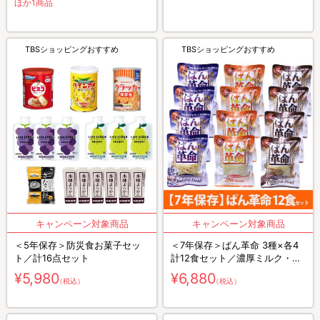
ほか1商品
TBSショッピングおすすめ
TBSショッピングおすすめ
＜5年保存＞防災食お菓子セッ
＜7年保存＞ぱん革命 3種×各4
ト／計16点セット
計12食セット／濃厚ミルク・チ
ョコレート・ブルーベリー／非
¥5,980
¥6,880
（税込）
（税込）
常食／防災食／長期保存