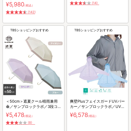
¥5,980
(14)
（税込）
(142)
TBSショッピングおすすめ
TBSショッピングおすすめ
＜50cm＞遮夏クール晴雨兼用
爽壁PlusフェイスガードUVパー
傘／サンブロックラボ／3段コ
カー／サンブロックラボ／UVカ
ンパクト／UVカット率99.9%／
ット率99.9%／紫外線対策／接
¥5,478
¥6,578
（税込）
（税込）
紫外線対策／放射冷却
触冷感
(8)