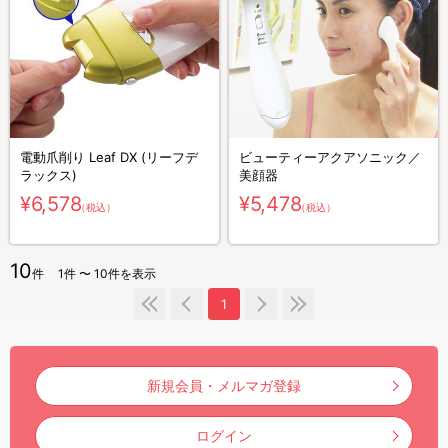
電動爪削り Leaf DX (リーフデ
ビューティーアクアソニック／
ラックス)
美顔器
¥6,578
¥5,478
（税込）
（税込）
10
件
1件 〜 10件を表示
1
新規会員・メルマガ登録
ログイン