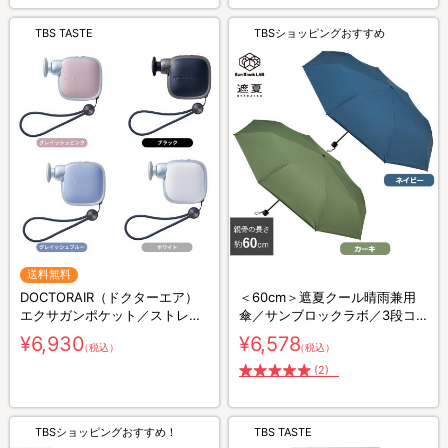
TBS TASTE
TBSショッピングおすすめ
送料無料
DOCTORAIR（ドクターエア）
＜60cm＞遮夏クール晴雨兼用
エクサガンポケット／ストレッ
傘／サンブロックラボ／3段コ
チサポート／ボディケア
ンパクト
¥6,930
¥6,578
（税込）
（税込）
(2)
TBSショッピングおすすめ！
TBS TASTE