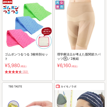
ゴムポンつるつる 3枚特別セッ
理学療法士が考えた股関節スパ
ト
ッツⓇ／2枚組
¥5,980
¥6,160
（税込）
（税込）
(32)
TBS TASTE
カイモノラボ