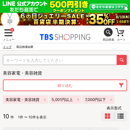
2
メニュー
商品検索
カート
トップ
商品検索結果
美容家電・美容雑貨
絞り込む
美容家電・美容雑貨
5,001円以上
7,000円以下
表示形式
10
件
1件 〜 10件を表示