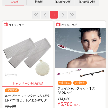
人気順
新着順
価格が安い順
価格が高い順
1
カイモノラボ
カイモノラボ
特別価格
送料無料
フェイシャルフィットネス
特別価格
PAO(パオ)
ループオーシャンタオル2枚&洗
¥14,080
顔パフ1個セット／あかすりタオ
¥5,780
ル
（税込）
¥8,580