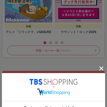
特集
特集
アニメ「リラックマ」×SASUKE
ラヴィット！ロック2026
特集・セール一覧ページへ
新規会員・メルマガ登録
ログイン
注文履歴
お気に入りリスト