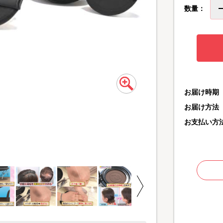
数量：
お届け時期
お届け方法
生え際などの気になる部
お支払い方
白髪や薄毛をカバーしな
※1 物理的なメイクアッ