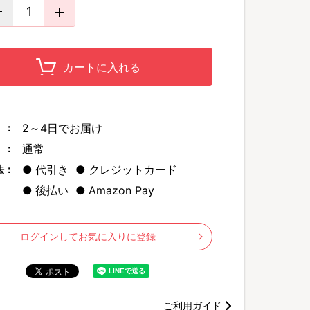
カートに入れる
2～4日でお届け
 ：
通常
 ：
分にポンポンするだけ！
代引き
クレジットカード
法：
がら、同時にボリューム感アップ
も目指せるヘアケアアイテムです
(※)
後払い
Amazon Pay
プ効果
続きを読
ログインしてお気に入りに登録
ご利用ガイド