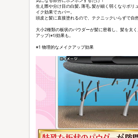
気になる部分にポンポンするだけ！
生え際や分け目の白髪､薄毛､髪が細く弱くなりボリ
イク効果でカバー。
頭皮と髪に直接塗れるので、テクニックいらずで自
大小2種類の板状のパウダーが髪に密着し、髪を太
アップ
効果も。
(※1)
※1 物理的なメイクアップ効果