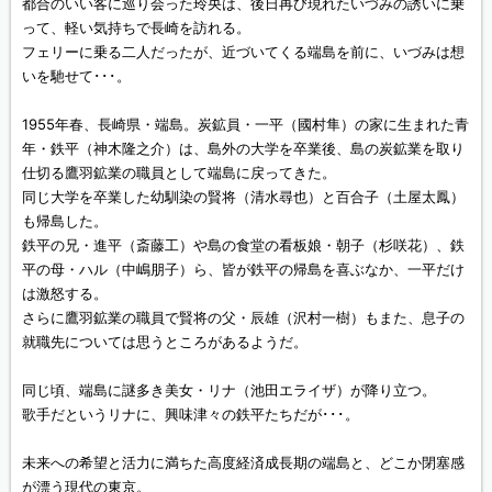
都合のいい客に巡り会った玲央は、後日再び現れたいづみの誘いに乗
って、軽い気持ちで長崎を訪れる。
フェリーに乗る二人だったが、近づいてくる端島を前に、いづみは想
いを馳せて･･･。
1955年春、長崎県・端島。炭鉱員・一平（國村隼）の家に生まれた青
年・鉄平（神木隆之介）は、島外の大学を卒業後、島の炭鉱業を取り
仕切る鷹羽鉱業の職員として端島に戻ってきた。
同じ大学を卒業した幼馴染の賢将（清水尋也）と百合子（土屋太鳳）
も帰島した。
鉄平の兄・進平（斎藤工）や島の食堂の看板娘・朝子（杉咲花）、鉄
平の母・ハル（中嶋朋子）ら、皆が鉄平の帰島を喜ぶなか、一平だけ
は激怒する。
さらに鷹羽鉱業の職員で賢将の父・辰雄（沢村一樹）もまた、息子の
就職先については思うところがあるようだ。
同じ頃、端島に謎多き美女・リナ（池田エライザ）が降り立つ。
歌手だというリナに、興味津々の鉄平たちだが･･･。
未来への希望と活力に満ちた高度経済成長期の端島と、どこか閉塞感
が漂う現代の東京。