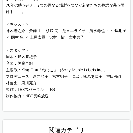
70年の時を超え、2つの異なる場所をつなぐ若者たちの物語が幕を開
ける――。
＜キャスト＞
神木隆之介 斎藤 工 杉咲 花 池田エライザ 清水尋也 ・ 中嶋朋子
／ 國村 隼 ／ 土屋太鳳 沢村一樹 宮本信子
＜スタッフ＞
脚本：野木亜紀子
音楽：佐藤直紀
主題歌：King Gnu「ねっこ」（Sony Music Labels Inc.）
プロデュース：新井順子 松本明子 演出：塚原あゆ子 福田亮介
林啓史 府川亮介
製作：TBSスパークル TBS
制作協力：NBC長崎放送
関連カテゴリ