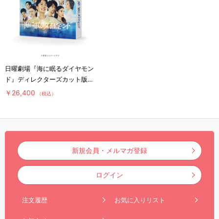
日曜劇場『海に眠るダイヤモン
ド』ディレクターズカット版／
DVD-BOX（送料無料・6枚
￥26,400
（税込）
組）
新規会員・メルマガ登録
ログイン
注文履歴
お気に入りリスト