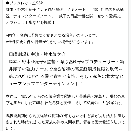
●ブックレット全56P
脚本・野木亜紀子による作品解説「ノギノート」、演出担当の各話解
説「ディレクターズノート」、鉄平の日記一部公開、セット図解説、
オフショット集などを掲載！
※内容・名称は予告なく変更となる場合がございます。
※仕様変更に伴い特典が付かない場合がございます。
日曜劇場初主演・神木隆之介！
脚本・野木亜紀子×監督・塚原あゆ子×プロデューサー・新
井順子の強力チームで贈る昭和の高度経済成長期と現代を
結ぶ70年にわたる愛と青春と友情、そして家族の壮大なヒ
ューマンラブエンターテインメント！
本作は、1955年からの石炭産業で躍進した長崎県・端島と、現代の東
京を舞台にした70年にわたる愛と友情、そして家族の壮大な物語だ。
戦後復興期から高度経済成長期の“何もないけれど夢があり活力に満ち
あふれた時代”にあった家族の絆や人間模様、青春と愛の物語を紡いで
いく。