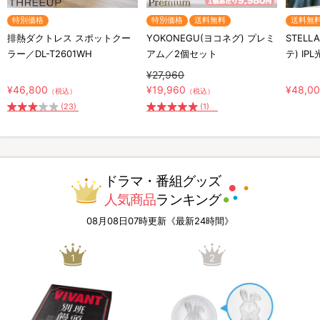
特別価格
特別価格
送料無料
送料無
排熱ダクトレス スポットクー
YOKONEGU(ヨコネグ) プレミ
STELL
ラー／DL-T2601WH
アム／2個セット
テ) IP
¥27,960
¥46,800
¥19,960
¥48,0
（税込）
（税込）
(23)
(1)
ドラマ・番組グッズ
人気商品
ランキング
08月08日07時更新《最新24時間》
1
2