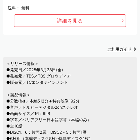
送料：
無料
詳細を見る
ご利用ガイド
＜リリース情報＞
●発売日／2025年3月28日(金)
●発売元／TBS／TBS グロウディア
●販売元／TCエンタテインメント
＜製品情報＞
●分数(約)／本編512分＋特典映像192分
●音声／ドルビーデジタル2chステレオ
●画面サイズ／16：9LB
●字幕／バリアフリー日本語字幕（本編のみ）
●全10話
●DISC1、6：片面2層、DISC2～5：片面1層
●6枚組（本編ディスク5枚+特典ディスク1枚）