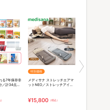
特別価格
れる7年保存非
メディサナ ストレッチエアマ
分／計34点セ
ットNEO／ストレッチアイテ
末緑茶&口腔ケ
ム
棒
¥15,800
込）
（税込）