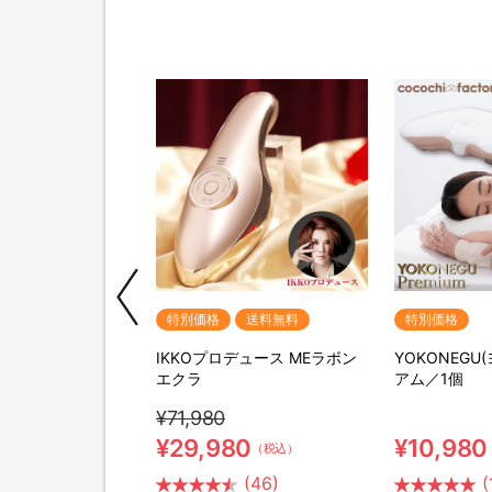
送料無料
特別価格
送料無料
特別価格
ポータブル電源＆ソー
IKKOプロデュース MEラボン
YOKONEGU
セット
エクラ
アム／1個
¥71,980
0
¥29,980
¥10,980
（税込）
（税込）
(26)
(46)
(