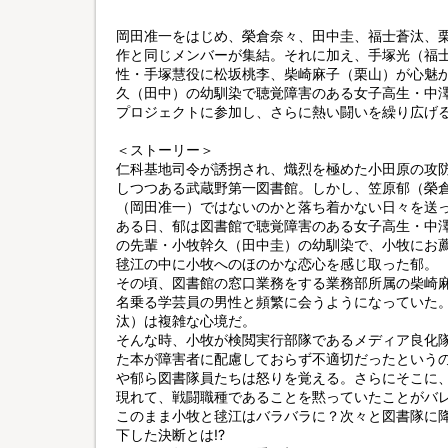
岡田准一をはじめ、榮倉奈々、田中圭、福士蒼汰、
作と同じメンバーが集結。それに加え、手塚光（福
性・手塚慧役に松坂桃李、柴崎麻子（栗山）が心魅
久（田中）の幼馴染で聴覚障害のある女子高生・中
プロジェクトに参加し、さらに熱い闘いを繰り広げ
＜ストーリー＞
仁科基地司令が誘拐され、熾烈を極めた小田原の攻
しつつある武蔵野第一図書館。しかし、笠原郁（榮
（岡田准一）ではないのかと落ち着かない日々を送
ある日、郁は図書館で聴覚障害のある女子高生・中
の先輩・小牧幹久（田中圭）の幼馴染で、小牧にお
毬江の中に小牧へのほのかな恋心を感じ取った郁。
その頃、図書館の窓口業務をする業務部所属の柴崎
名乗る学芸員の男性と頻繁に会うようになっていた
汰）は複雑な心境だ。
そんな時、小牧が検閲実行部隊であるメディア良化
た本が障害者に配慮しておらず不適切だったという
や郁ら図書隊員たちは怒りを覚える。さらにそこに
現れて、戦闘職種であることを黙っていたことがバ
このまま小牧と毬江はバラバラに？次々と図書隊に
下した決断とは!?