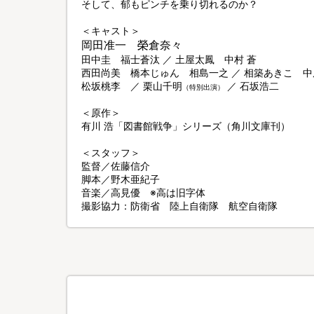
そして、郁もピンチを乗り切れるのか？
＜キャスト＞
岡田准一 榮倉奈々
田中圭 福士蒼汰 ／ 土屋太鳳 中村 蒼
西田尚美 橋本じゅん 相島一之 ／ 相築あきこ 
松坂桃李 ／ 栗山千明
／ 石坂浩二
（特別出演）
＜原作＞
有川 浩「図書館戦争」シリーズ（角川文庫刊）
＜スタッフ＞
監督／佐藤信介
脚本／野木亜紀子
音楽／高見優 ※高は旧字体
撮影協力：防衛省 陸上自衛隊 航空自衛隊