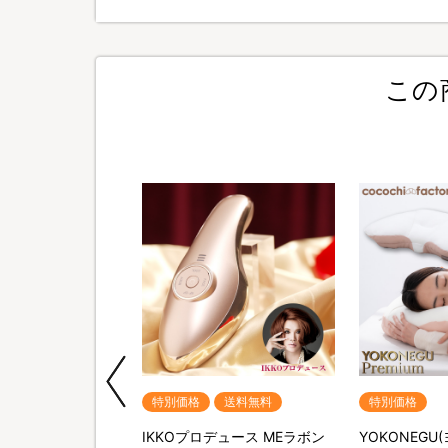
この
送料無料
特別価格
送料無料
特別価格
ポータブル電源＆ソー
IKKOプロデュース MEラボン
YOKONEGU