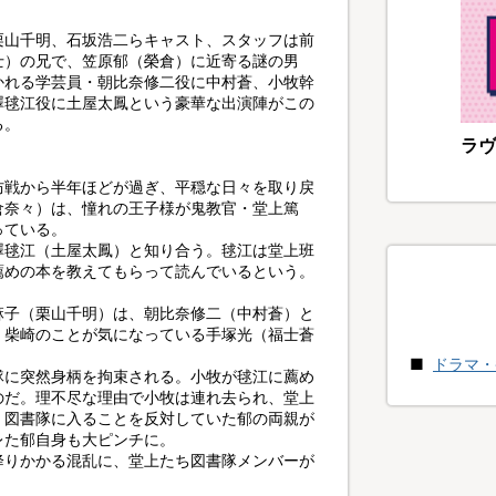
栗山千明、石坂浩二らキャスト、スタッフは前
士）の兄で、笠原郁（榮倉）に近寄る謎の男
かれる学芸員・朝比奈修二役に中村蒼、小牧幹
澤毬江役に土屋太鳳という豪華な出演陣がこの
る。
ラヴ
防戦から半年ほどが過ぎ、平穏な日々を取り戻
倉奈々）は、憧れの王子様が鬼教官・堂上篤
っている。
澤毬江（土屋太鳳）と知り合う。毬江は堂上班
薦めの本を教えてもらって読んでいるという。
麻子（栗山千明）は、朝比奈修二（中村蒼）と
。柴崎のことが気になっている手塚光（福士蒼
ドラマ・
隊に突然身柄を拘束される。小牧が毬江に薦め
のだ。理不尽な理由で小牧は連れ去られ、堂上
、図書隊に入ることを反対していた郁の両親が
レた郁自身も大ピンチに。
降りかかる混乱に、堂上たち図書隊メンバーが