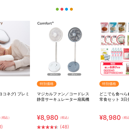
特別価格
特別価格
(ヨコネグ) プレミ
マジカルファン／コードレス
どこでも食べら
静音サーキュレーター扇風機
常食セット 3日
ット【特典】粉
ア用ウェット綿
¥8,980
¥8,980
（税込）
（税込）
（税
1)
(48)