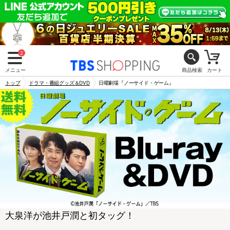
2
メニュー
商品検索
カート
トップ
ドラマ・番組グッズ＆DVD
日曜劇場『ノーサイド・ゲーム』
大泉洋が池井戸潤と初タッグ！