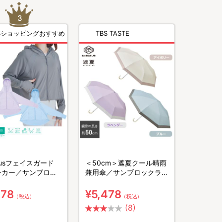
BSショッピングおすすめ
TBS TASTE
lusフェイスガード
＜50cm＞遮夏クール晴雨
ーカー／サンブロッ
兼用傘／サンブロックラボ
／UVカット率
／3段コンパクト／UVカッ
9%／紫外線対策／接触
ト率99.9%／紫外線対策／
578
¥5,478
（税込）
（税込）
放射冷却
(8)