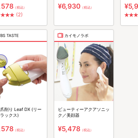
ィケア
,578
¥6,930
¥5,
（税込）
（税込）
(2)
TBS TASTE
カイモノラボ
削り Leaf DX (リー
ビューティーアクアソニッ
ラックス)
ク／美顔器
,578
¥5,478
（税込）
（税込）