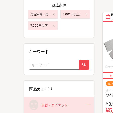
絞込条件
美容家電・美容雑貨
5,001円以上
7,000円以下
キーワード
特別
商品カテゴリ
ルー
枚&
あか
¥8
美容・ダイエット
¥5