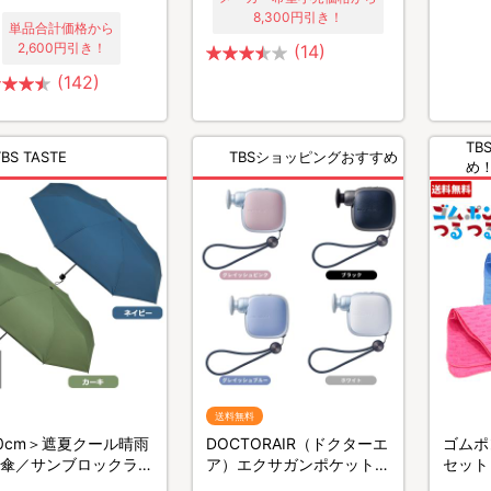
8,300円引き！
単品合計価格から
2,600円引き！
(14)
(142)
T
TBS TASTE
TBSショッピングおすすめ
め
送料無料
0cm＞遮夏クール晴雨
DOCTORAIR（ドクターエ
ゴムポ
傘／サンブロックラボ
ア）エクサガンポケット／
セット
段コンパクト
ストレッチサポート／ボデ