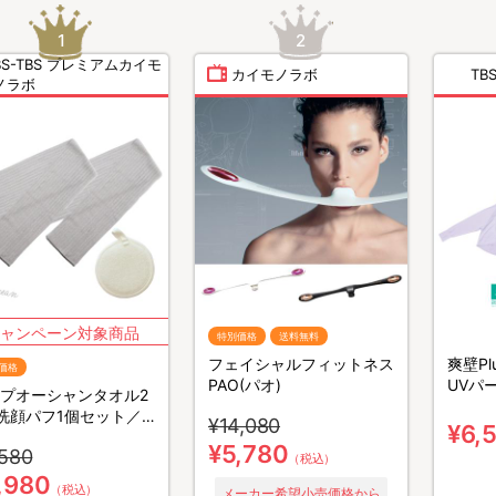
BS-TBS プレミアムカイモ
カイモノラボ
T
ノラボ
特別価格
送料無料
フェイシャルフィットネス
爽壁P
価格
PAO(パオ)
UVパ
プオーシャンタオル2
クラボ
洗顔パフ1個セット／
¥14,080
99.
¥6,
すりタオル
冷感
¥5,780
,580
（税込）
,980
（税込）
メーカー希望小売価格から