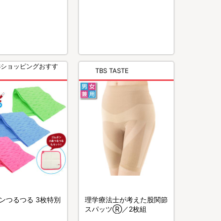
BSショッピングおすす
TBS TASTE
！
ンつるつる 3枚特別
理学療法士が考えた股関節
スパッツⓇ／2枚組