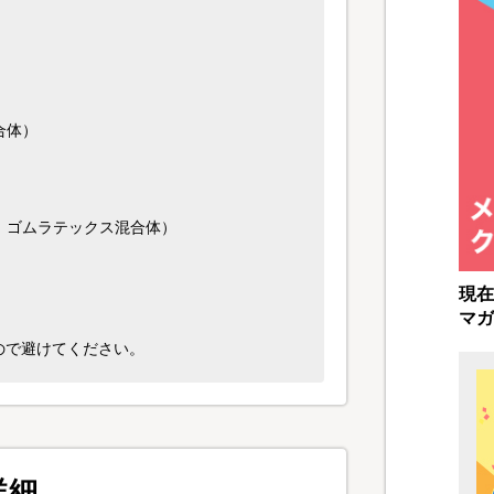
合体）
：ゴムラテックス混合体）
現在
マガ
ので避けてください。
詳細