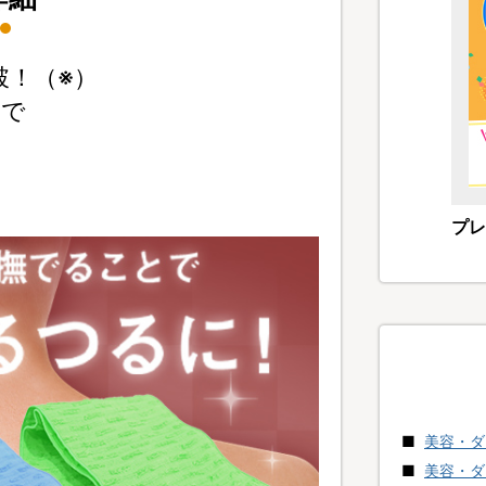
破！（※）
とで
プレ
美容・ダ
美容・ダ