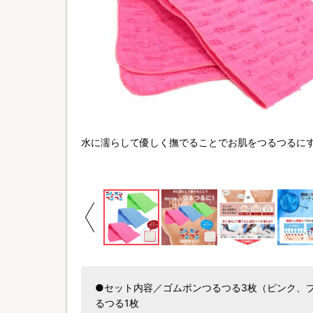
水に濡らして優しく撫でることでお肌をつるつるに
●セット内容／ゴムポンつるつる3枚（ピンク、ブ
るつる1枚