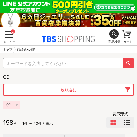
2
メニュー
商品検索
カート
トップ
商品検索結果
CD
絞り込む
CD
表示形式
198
件
1件 〜 40件を表示