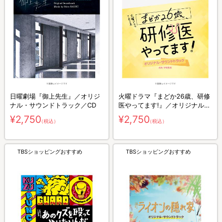
日曜劇場『御上先生』／オリジ
火曜ドラマ『まどか26歳、研修
ナル・サウンドトラック／CD
医やってます!』／オリジナル・
サウンドトラック／CD
¥2,750
¥2,750
（税込）
（税込）
TBSショッピングおすすめ
TBSショッピングおすすめ