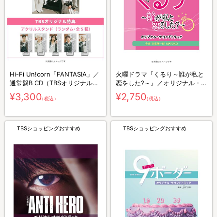
Hi-Fi Un!corn「FANTASIA」／
火曜ドラマ『くるり～誰が私と
通常盤B CD（TBSオリジナル特
恋をした?～』／オリジナル・サ
典付き）
ウンドトラック／CD
¥3,300
¥2,750
（税込）
（税込）
TBSショッピングおすすめ
TBSショッピングおすすめ