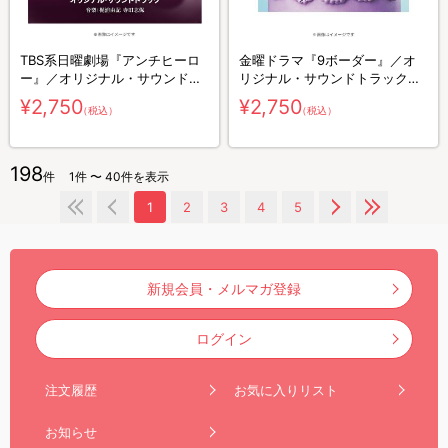
TBS系日曜劇場『アンチヒーロ
金曜ドラマ『9ボーダー』／オ
ー』／オリジナル・サウンドト
リジナル・サウンドトラック／
ラック／CD
CD
¥2,750
¥2,750
（税込）
（税込）
198
件
1件 〜 40件を表示
1
2
3
4
5
新規会員・メルマガ登録
ログイン
注文履歴
お気に入りリスト
お知らせ