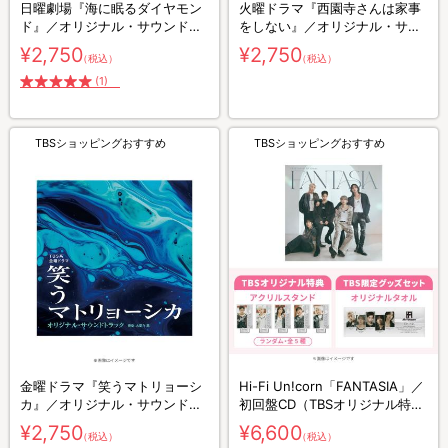
日曜劇場『海に眠るダイヤモン
火曜ドラマ『西園寺さんは家事
ド』／オリジナル・サウンドト
をしない』／オリジナル・サウ
ラック／CD
ンドトラック／CD
¥2,750
¥2,750
（税込）
（税込）
(1)
TBSショッピングおすすめ
TBSショッピングおすすめ
金曜ドラマ『笑うマトリョーシ
Hi-Fi Un!corn「FANTASIA」／
カ』／オリジナル・サウンドト
初回盤CD（TBSオリジナル特典
ラック／CD
付き）＋グッズセット
¥2,750
¥6,600
（税込）
（税込）