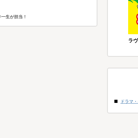
。
阪井一生が担当！
ラヴ
ドラマ・