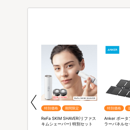
期間限定
特別価格
期間限定
特別価格
QNose(キュノーズ)
ReFa SKIM SHAVER(リファス
Anker ポ
キムシェーバー) 特別セット
ラーパネルセ