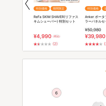
期間限定
特別価格
期間限定
特別価格
QNose(キュノーズ)
ReFa SKIM SHAVER(リファス
Anker ポ
キムシェーバー) 特別セット
ラーパネルセ
¥50,980
¥4,990
¥39,980
（税込）
（税込）
(2)
(
5
6