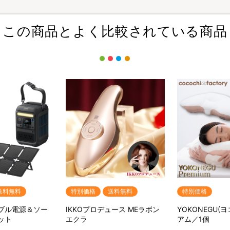
この商品とよく比較されている商品
送料無料
特別価格
送料無料
特別価格
ータブル電源＆ソー
IKKOプロデュース MEラボン
YOKONEGU(
ット
エクラ
アム／1個