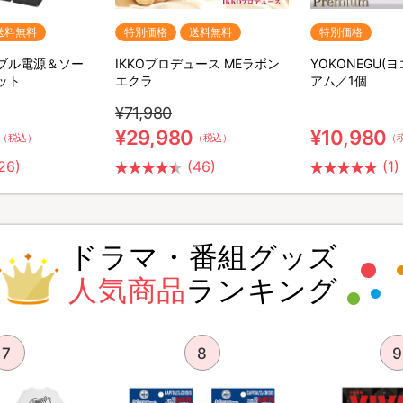
送料無料
特別価格
送料無料
特別価格
ータブル電源＆ソー
IKKOプロデュース MEラボン
YOKONEGU(
ット
エクラ
アム／1個
¥71,980
¥29,980
¥10,980
（税込）
（税込）
（
26)
(46)
(1)
ドラマ・番組グッズ
人気商品
ランキング
7
8
9