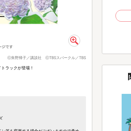
ⓒ朱野帰子／講談社 ⓒTBSスパークル／TBS
ドトラックが登場！
ズ
イン等を変更する場合がございますので予め