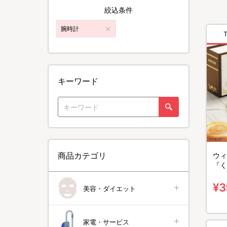
絞込条件
腕時計
キーワード
商品カテゴリ
ウィ
『く
ビュ
スペ
¥3
美容・ダイエット
家電・サービス