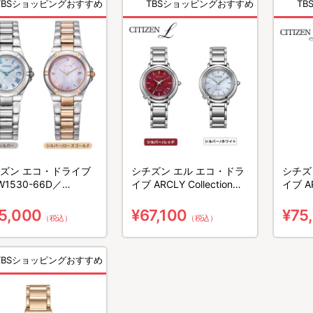
TBSショッピングおすすめ
TBSショッピングおすすめ
T
ズン エコ・ドライブ
シチズン エル エコ・ドラ
シチズ
W1530-66D／
イブ ARCLY Collection／
イブ AR
537-67W
EM1090-78X／EM1090-
EM109
60D
5,000
¥67,100
¥75
（税込）
（税込）
TBSショッピングおすすめ