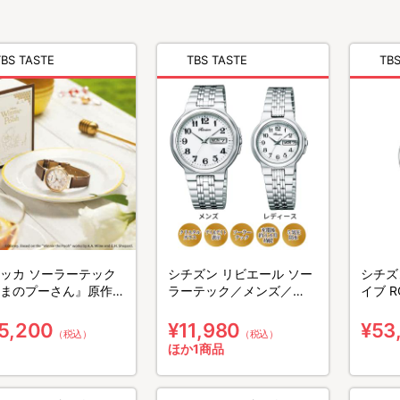
TBS TASTE
TBS TASTE
T
ッカ ソーラーテック
シチズン リビエール ソー
シチズ
まのプーさん』原作デ
ラーテック／メンズ／
イブ ROUND Collection／
ー100周年を記念した
KH5-218-11
EM106
シャルモデル
5,200
¥11,980
¥53
（税込）
（税込）
ほか1商品