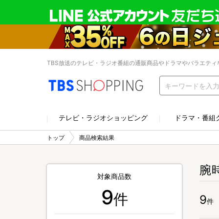
TBS放送のテレビ・ラジオ番組の通販商品やドラマやバラエティ
テレビ・ラジオショッピング
ドラマ・番組
トップ
商品検索結果
腕
対象商品数
9
件
9
件