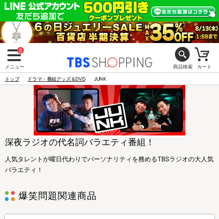
2
メニュー
商品検索
カート
トップ
ドラマ・番組グッズ＆DVD
JUNK
深夜ラジオの代名詞バラエティ番組！
人気タレントが曜日代わりでパーソナリティを務めるTBSラジオの大人気
バラエティ！
爆笑問題関連商品