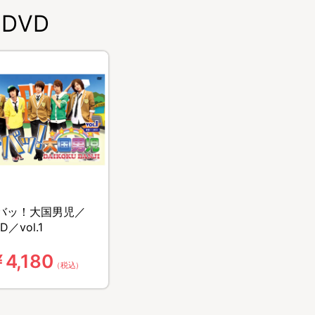
DVD
バッ！大国男児／
D／vol.1
4,180
（税込）