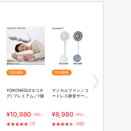
特別価格
特別価格
YOKONEGU(ヨコネ
マジカルファン／コ
グ) プレミアム／1個
ードレス静音サーキ
ュレーター扇風機
¥10,980
¥8,980
（税込）
（税込）
(1)
(48)