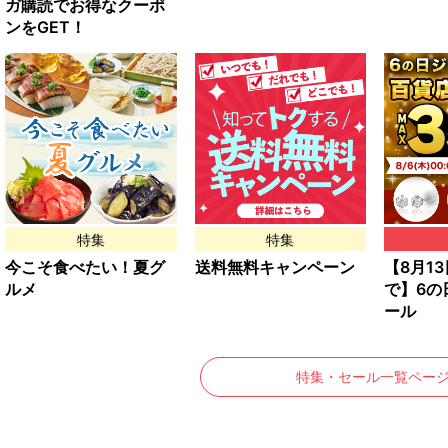
ガ購読でお得なクーポ
ンをGET！
特集
特集
今こそ食べたい！夏グ
送料無料キャンペーン
【8月13日
ルメ
で】6の
ール
特集・セール一覧ペー