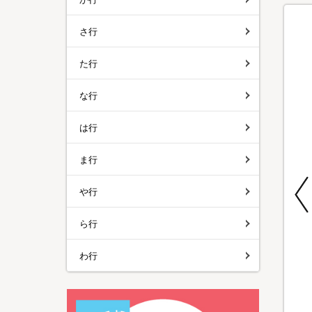
さ行
た行
な行
は行
ま行
特別価格
特別価格
特別価格
期間限定
や行
メディサナ ストレッ
SPICY CURRY 魯珈
NIPLUX QNose(キ
ら行
チエアマットNEO／
バターチキンカレー
ュノーズ)
ストレッチアイテム
／計20食セット
¥13,960
わ行
¥15,800
¥9,980
¥8,800
（税込）
（税込）
（税込）