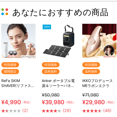
あなたにおすすめの商品
特別価格
特別価格
特別価格
期間限定
送料無料
送料無料
ReFa SKIM
Anker ポータブル電
IKKOプロデュース
SHAVER(リファスキ
源＆ソーラーパネル
MEラボンエクラ
ムシェーバー) 特別
セット
¥50,980
¥71,980
セット
¥4,990
¥39,980
¥29,980
（税込）
（税込）
（税込）
(2)
(26)
(46)