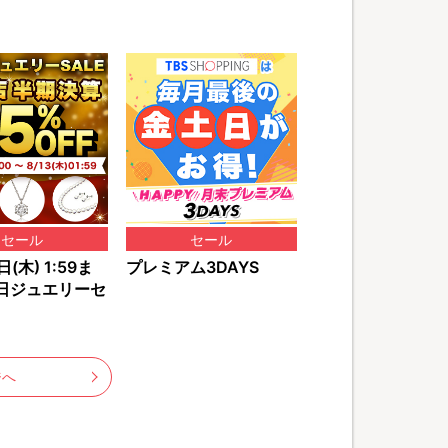
セール
セール
(木) 1:59ま
プレミアム3DAYS
日ジュエリーセ
ジへ