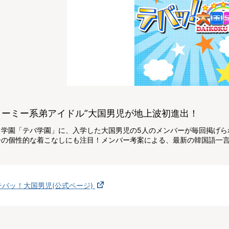
リーミー系弟アイドル”大国男児が地上波初進出！
る学園「テバ学園」に、入学した大国男児の5人のメンバーが毎回掲げら
ーの個性的な着こなしにも注目！メンバー考案による、最新の韓国語一
テバッ！大国男児(公式ページ)