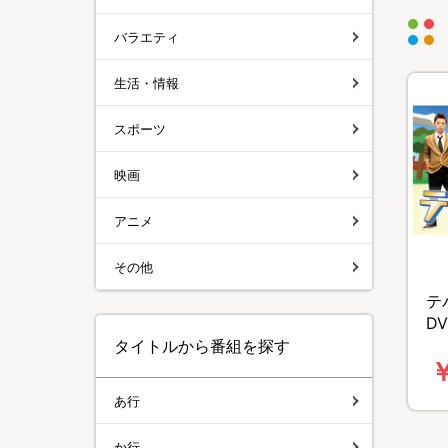
バラエティ
生活・情報
スポーツ
映画
アニメ
その他
テ
DV
タイトルから番組を探す
￥
あ行
か行