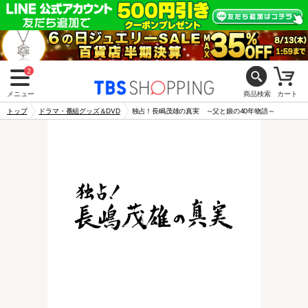
2
メニュー
商品検索
カート
トップ
ドラマ・番組グッズ＆DVD
独占！長嶋茂雄の真実 ～父と娘の40年物語～