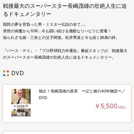
戦後最大のスーパースター長嶋茂雄の壮絶人生に迫
るドキュメンタリー
国民の夢を背負った男・ミスター伝説の全て…。
突然の病魔から10年…今も闘い続ける過酷なリハビリに密着！
知られざる娘・三奈との父子関係。松井秀喜と今も続く師弟の絆。
『バース・デイ』・『プロ野球戦力外通告』番組スタッフが、戦後最大
のスーパースター長嶋茂雄の壮絶人生に迫るドキュメンタリー。
DVD
独占！長嶋茂雄の真実 〜父と娘の40年物語〜／
DVD
￥5,500
（税込）