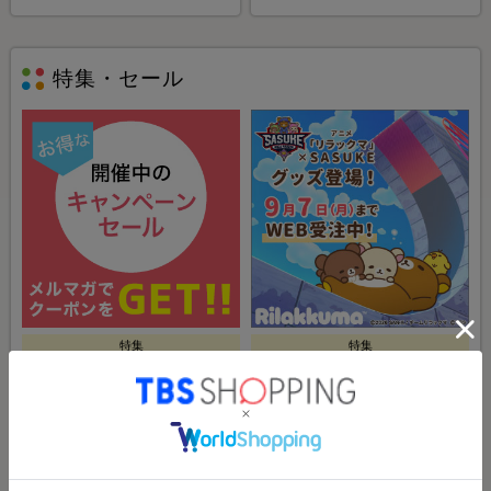
特集・セール
特集
特集
現在開催中のキャンペーン・セー
アニメ「リラックマ」×SASUKE
ル／メルマガ購読でお得なクーポ
ンをGET！
特集・セール一覧ページへ