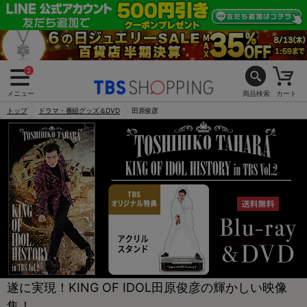
2
メニュー
商品検索
カート
トップ
ドラマ・番組グッズ＆DVD
田原俊彦
遂に実現！KING OF IDOL田原俊彦の輝かしい映像
集！