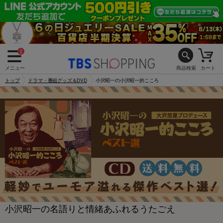
2
メニュー
商品検索
カート
トップ
ドラマ・番組グッズ＆DVD
小沢昭一の小沢昭一的こころ
小沢昭一の名語りと情緒あふれるうたごえ