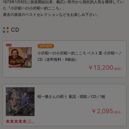
1973年1月8日に放送開始以来、幅広い世代から熱狂的人気を獲得してい
た『小沢昭一の小沢昭一的こころ』。
過去の放送のベストセレクションなどをお楽しみ下さい。
CD
送料無料
小沢昭一の小沢昭一的こころ ベスト選 小沢昭一／
CD（送料無料・8枚組）
￥13,200
（税込）
昭一爺さんの唄う 童謡・唱歌／CD／1枚
￥2,095
（税込）
(1)