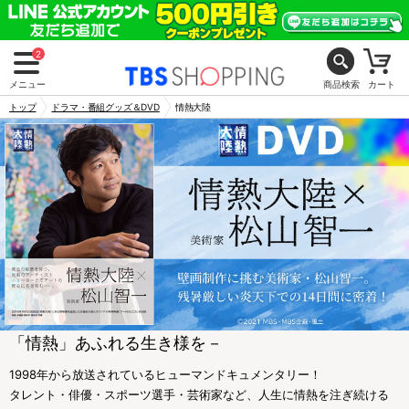
2
メニュー
商品検索
カート
トップ
ドラマ・番組グッズ＆DVD
情熱大陸
「情熱」あふれる生き様を－
1998年から放送されているヒューマンドキュメンタリー！
タレント・俳優・スポーツ選手・芸術家など、人生に情熱を注ぎ続ける